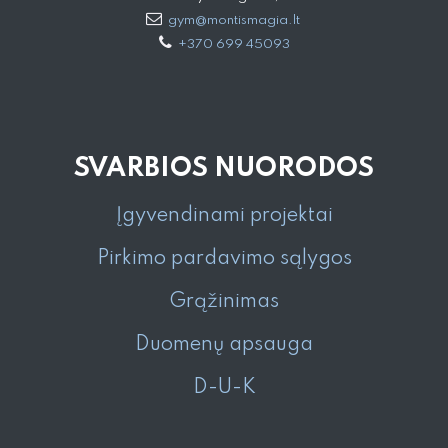
gym@montismagia.lt
+370 699 45093
SVARBIOS NUORODOS
Įgyvendinami projektai
Pirkimo pardavimo sąlygos
Grąžinimas
Duomenų apsauga
D-U-K