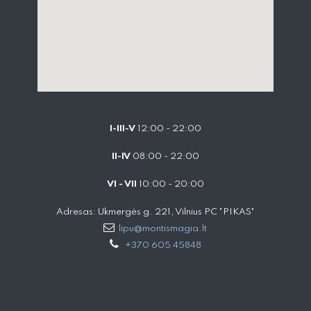
I-III-V
12:00 - 22:00
II-IV
08:00 - 22:00
VI - VII
10:00 - 20:00
Adresas: Ukmergės g. 221, Vilnius PC "PIKAS"
lipu@montismagia.lt
+370 605 45848