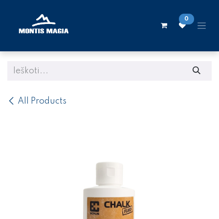
Skip to Content
0
All Products