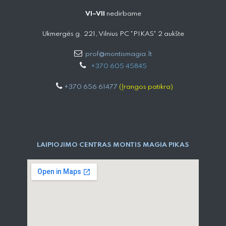
VI–VII
nedirbame
Ukmergės g. 221, Vilnius PC "PIKAS" 2 aukšte
prof@montismagia.lt
+
370 605 4584​5
+370 656 61477
(Įrangos patikra)
LAIPIOJIMO CENTRAS MONTIS MAGIA PIKAS