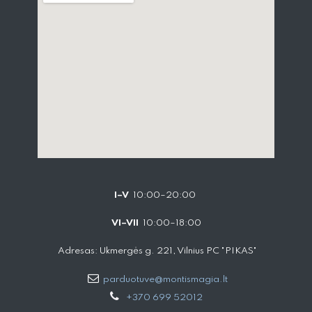
I–V
10:00–20:00
VI–VII
10:00–18:00
Adresas: Ukmergės g. 221, Vilnius PC "PIKAS"
parduotuve@montismagia.lt
+370 699 52012