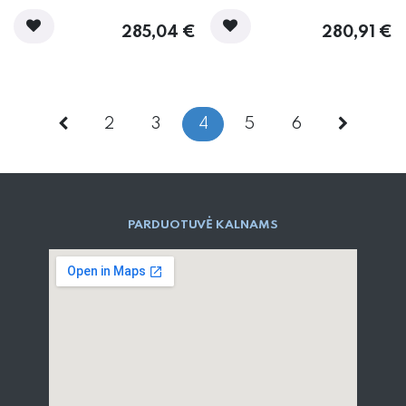
285,04
€
280,91
€
2
3
4
5
6
PARD​UOTUVĖ​ KALNAMS