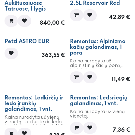
Aukštuosiuose
2.5L Reservoir Red
Tatruose, I lygis
42,89
€
840,00
€
Petzl ASTRO EUR
Remontas: Alpinizmo
kačių galandimas, 1
pora
363,55
€
Kaina nurodyta už
alpinistinių kačių porą
(kairės ir dešinės kojos).
11,49
€
Remontas: Ledkirčių ir
Remontas: Ledsriegių
ledo įrankių
galandimas, 1 vnt.
galandimas, 1 vnt.
Kaina nurodyta už vieną
vienetą.
Kaina nurodyta už vieną
vienetą. Jei turite du ledo
įrankius, pasirinkite kiekį 2
7,36
€
vnt.