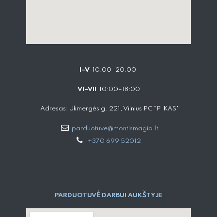
I–V
10:00–20:00
VI–VII
10:00–18:00
Adresas: Ukmergės g. 221, Vilnius PC "PIKAS"
parduotuve@montismagia.lt
+370 699 52012
PARDUOTUVĖ DARBUI AUKŠTYJE