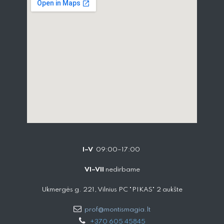
I–V
09:00–17:00
VI–VII
nedirbame
Ukmergės g. 221, Vilnius PC "PIKAS" 2 aukšte
prof@montismagia.lt
+
370 605 4584​5