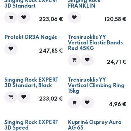
Singing Rock EXPERT
Singing Rock
3D Standart
FRANKLIN
223,06
€
120,58
€
Protekt DR3A Nagės
Treniruoklis YY
Vertical Elastic Bands
Red 45KG
247,85
€
24,71
€
Singing Rock EXPERT
Treniruoklis YY
3D Standart, Black
Vertical Climbing Ring
15kg
233,02
€
4,96
€
Singing Rock EXPERT
Kuprinė Osprey Aura
3D Speed
AG 65