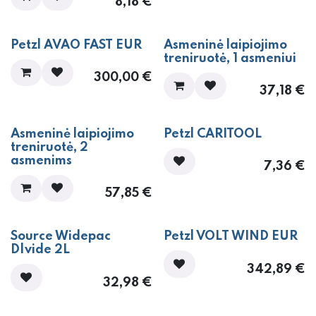
8,18
€
Petzl AVAO FAST EUR
Asmeninė laipiojimo
treniruotė, 1 asmeniui
300,00
€
37,18
€
Asmeninė laipiojimo
Petzl CARITOOL
treniruotė, 2
asmenims
7,36
€
57,85
€
Source Widepac
Petzl VOLT WIND EUR
D|vide 2L
342,89
€
32,98
€