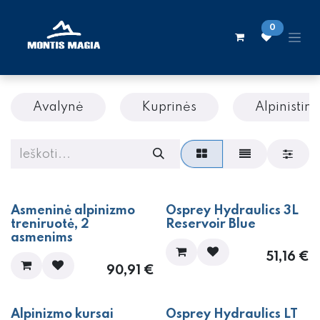
Skip to Content
0
Avalynė
Kuprinės
Alpinistinė
Asmeninė alpinizmo
Osprey Hydraulics 3L
treniruotė, 2
Reservoir Blue
asmenims
51,16
€
90,91
€
Alpinizmo kursai
Osprey Hydraulics LT