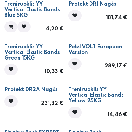
Treniruoklis YY
Protekt DR1 Nagės
Vertical Elastic Bands
Blue 5KG
181,74
€
6,20
€
Treniruoklis YY
Petzl VOLT European
Vertical Elastic Bands
Version
Green 15KG
289,17
€
10,33
€
Protekt DR2A Nagės
Treniruoklis YY
Vertical Elastic Bands
Yellow 25KG
231,32
€
14,46
€