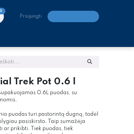
0
Prisijungti
LAIPIOJIMO CENTRAI
al Trek Pot 0.6 l
 supakuojamas 0.6L puodas, su
enomis.
nio puodas turi pastorintą dugną, todėl
tolygiau pasiskirsto. Taip sumažėja
 ar prikibti. Tiek puodas, tiek