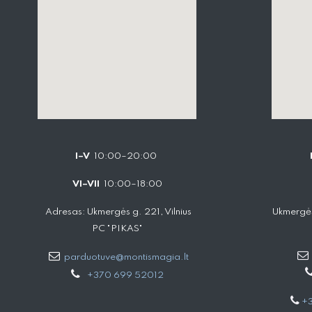
I–V
10:00–20:00
VI–VII
10:00–18:00
Adresas: Ukmergės g. 221, Vilnius
Ukmergės
PC "PIKAS"
parduotuve@montismagia.lt
+370 699 52012
+3