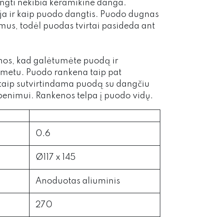
ngti nekibia keramikine danga.
ja ir kaip puodo dangtis. Puodo dugnas
imus, todėl puodas tvirtai pasideda ant
nos, kad galėtumėte puodą ir
 metu. Puodo rankena taip pat
 taip sutvirtindama puodą su dangčiu
enimui. Rankenos telpa į puodo vidų.
0.6
Ø117 x 145
Anoduotas aliuminis
270