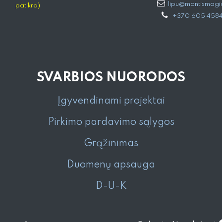
lipu@montismagia
patikra)
+370 605 458
SVARBIOS NUORODOS
Įgyvendinami projektai
Pirkimo pardavimo sąlygos
Grąžinimas
Duomenų apsauga
D-U-K