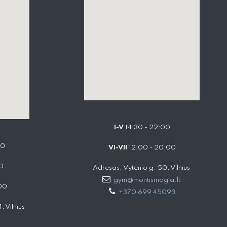
I-V
14:30 - 22:00
00
VI-VII
12:00 - 20:00
0
Adresas: Vytenio g. 50, Vilnius
gym@montismagia.lt
00
+370 699 45093
 Vilnius