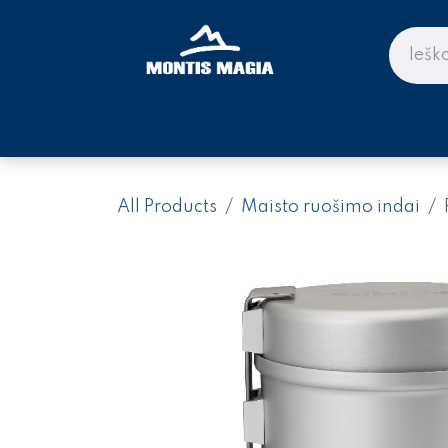
Skip to Content
PARDUOTUVĖ KALNAMS IR KE
All Products
Maisto ruošimo indai