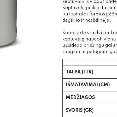
keptuvėlė iš vidaus pade
Keptuvėlė puikiai tarnau
turi spiralės formos įrėž
degiklio ir neslidinėja.
Komplekte yra dvi ranke
keptuvėlę naudoti vienu
užsideda priešingu galu
saugiam ir patogiam gab
TALPA (LTR)
IŠMATAVIMAI (CM)
MEDŽIAGOS
SVORIS (GR)