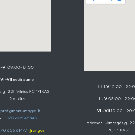
I–V
09:00–17:00
VI–VII
nedirbame
I-III-V
12:00 - 22:
 g. 221, Vilnius PC "PIKAS"
2 aukšte
II-IV
08:00 - 22:0
prof@montismagia.lt
VI - VII
10:00 - 20:
+
370 605 4584​5
Adresas: Ukmergės g. 221,
PC "PIKAS"
70 656 61477
(Įrangos