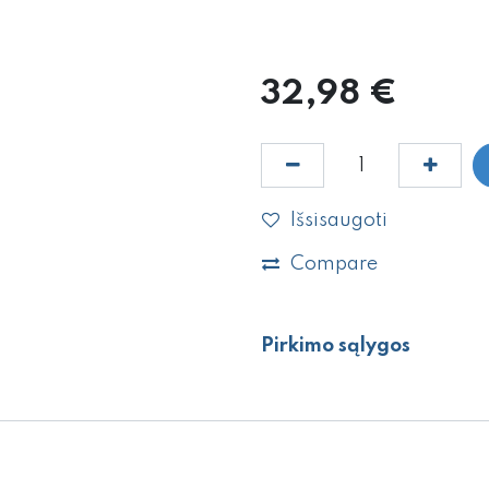
32,98
€
Išsisaugoti
Compare
Pirkimo sąlygos