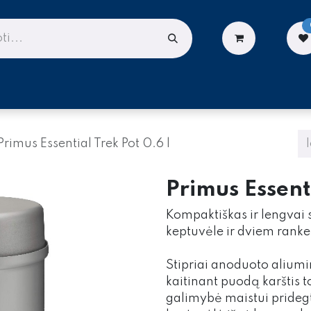
LIONĖMS
DARBUI AUKŠTYJE
PASLAUGOS
Primus Essential Trek Pot 0.6 l
Primus Essenti
Kompaktiškas ir lengvai
keptuvėle ir dviem rank
Stipriai anoduoto aliumi
kaitinant puodą karštis 
galimybė maistui pridegti