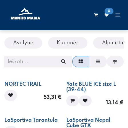
Skip to Content
0
Avalynė
Kuprinės
Alpinistinė
NORTEC TRAIL
Yate BLUE ICE size L
(39-44)
53,31
€
13,14
€
LaSportiva Tarantula
LaSportiva Nepal
Cube GTX