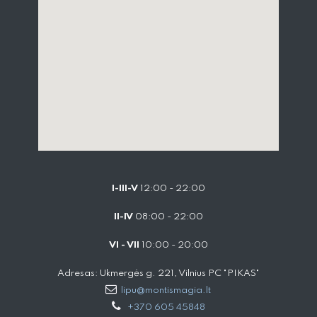
I-III-V
12:00 - 22:00
II-IV
08:00 - 22:00
VI - VII
10:00 - 20:00
Adresas: Ukmergės g. 221, Vilnius PC "PIKAS"
lipu@montismagia.lt
+370 605 45848