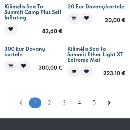
​Kilimėlis Sea To
20 Eur Dovanų kortelė
Summit Camp Plus Self
Inflating
20,00
€
82,60
€
300 Eur Dovanų
​Kilimėlis Sea To
kortelė
Summit Ether Light XT
Extreme Mat
300,00
€
223,10
€
1
2
3
4
5