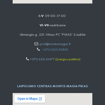
I–V
09:00–17:00
VI–VII
nedirbame
Ukmergės g. 221, Vilnius PC "PIKAS" 2 aukšte
prof@montismagia.lt
+
370 605 4584​5
+370 656 61477
(Įrangos patikra)
LAIPIOJIMO CENTRAS MONTIS MAGIA PIKAS