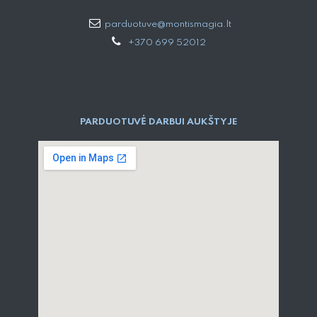
parduotuve@montismagia.lt
+370 699 52012
PARDUOTUVĖ DARBUI AUKŠTYJE