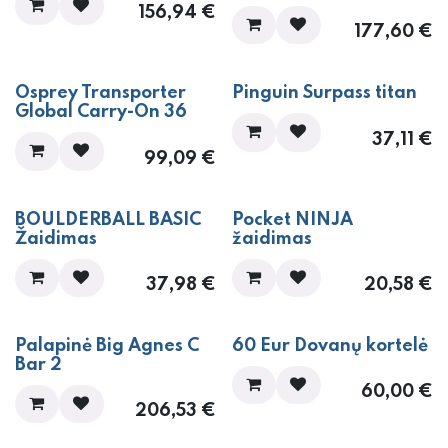
156,94
€
177,60
€
​​​​​​Osprey Transporter
​​​​​Pinguin Surpass titan
Global Carry-On 36
37,11
€
99,09
€
NAUJIENA!
NAUJIENA!
BOULDERBALL BASIC
Pocket NINJA
Žaidimas
žaidimas
37,98
€
20,58
€
​Palapinė Big Agnes C
60 Eur Dovanų kortelė
Bar 2
60,00
€
206,53
€