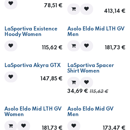
78,51
€
413,14
€
​​​​​​​LaSportiva Existence
​​​​​​Asolo Eldo Mid LTH GV
Hoody Women
Men
115,62
€
181,73
€
- 70%
​​​​​​​​​LaSportiva Akyra GTX
​​​​​​​​LaSportiva Spacer
Shirt Women
147,85
€
34,69
€
115,62
€
​​​​​​Asolo Eldo Mid LTH GV
​​​​​​Asolo Eldo Mid GV
Women
Men
181,73
€
173,47
€