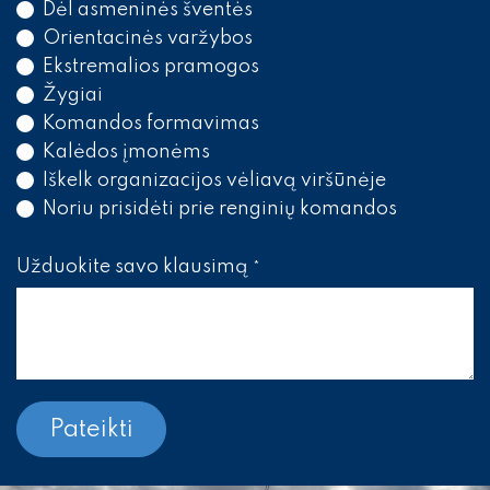
Dėl asmeninės šventės
Orientacinės varžybos
Ekstremalios pramogos
Žygiai
Komandos formavimas
Kalėdos įmonėms
Iškelk organizacijos vėliavą viršūnėje
Noriu prisidėti prie renginių komandos
Užduokite savo klausimą
*
Pateikti