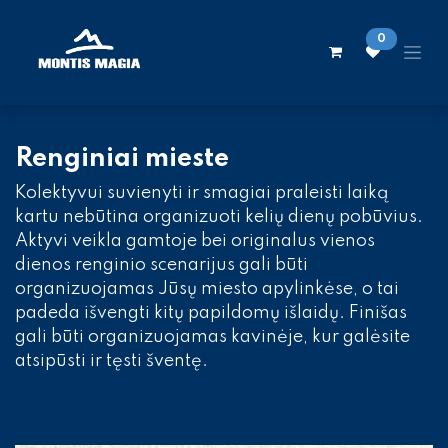
Skip to Content
0
Renginiai mieste
Kolektyvui suvienyti ir smagiai praleisti laiką
kartu nebūtina organizuoti kelių dienų pobūvius.
Aktyvi veikla gamtoje bei originalus vienos
dienos renginio scenarijus gali būti
organizuojamas Jūsų miesto apylinkėse, o tai
padeda išvengti kitų papildomų išlaidų. Finišas
gali būti organizuojamas kavinėje, kur galėsite
atsipūsti ir tęsti šventę.