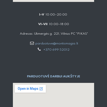
I–V
10:00–20:00
VI–VII
10:00–18:00
Adresas: Ukmergės g. 221, Vilnius PC "PIKAS"
parduotuve@montismagia.lt
+370 699 52012
PARDUOTUVĖ DARBUI AUKŠTYJE