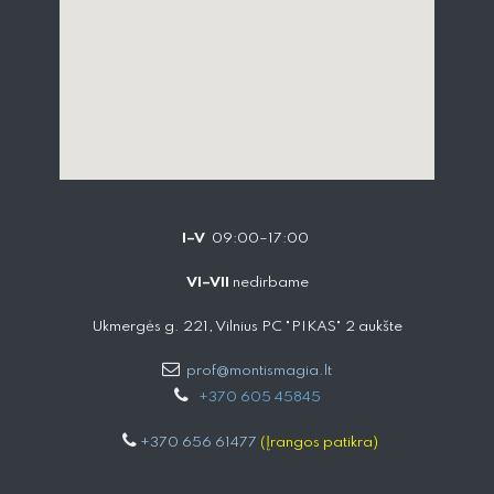
I–V
09:00–17:00
VI–VII
nedirbame
Ukmergės g. 221, Vilnius PC "PIKAS" 2 aukšte
prof@montismagia.lt
+
370 605 4584​5
+370 656 61477
(Įrangos patikra)