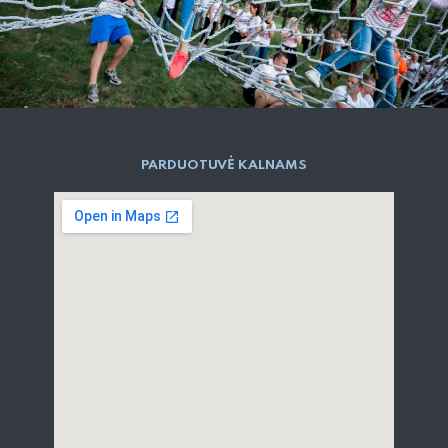
PARD​UOTUVĖ​ KALNAMS