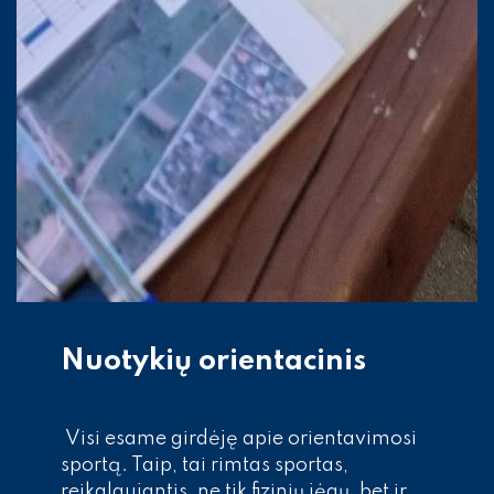
Nuotykių orientacinis
Visi esame girdėję apie orientavimosi
sportą. Taip, tai rimtas sportas,
reikalaujantis, ne tik fizinių jėgų, bet ir