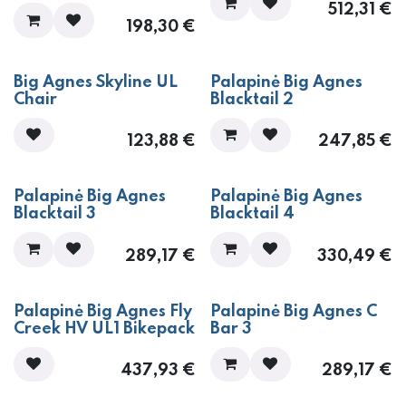
512,31
€
198,30
€
Big Agnes Skyline UL
Palapinė Big Agnes
Chair
Blacktail 2
123,88
€
247,85
€
Palapinė Big Agnes
Palapinė Big Agnes
Blacktail 3
Blacktail 4
289,17
€
330,49
€
Palapinė Big Agnes Fly
Palapinė Big Agnes C
Creek HV UL1 Bikepack
Bar 3
437,93
€
289,17
€