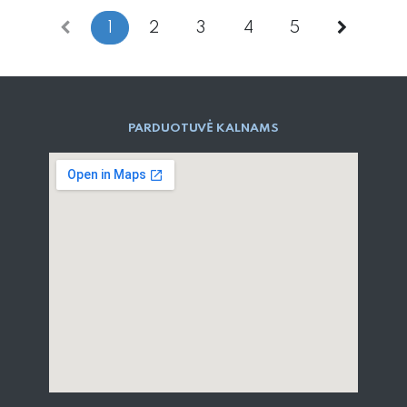
1
2
3
4
5
PARD​UOTUVĖ​ KALNAMS