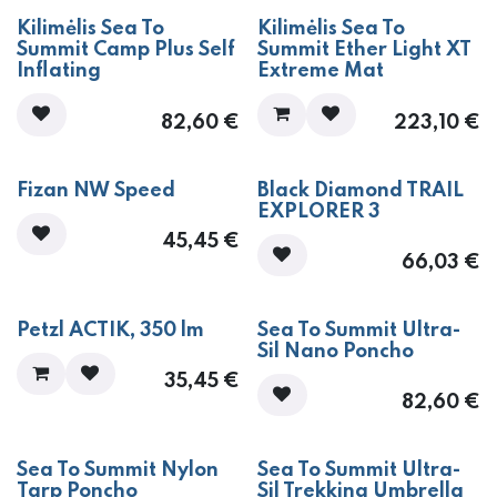
​Kilimėlis Sea To
​Kilimėlis Sea To
Summit Camp Plus Self
Summit Ether Light XT
Inflating
Extreme Mat
82,60
€
223,10
€
​Fizan NW Speed
Black Diamond TRAIL
EXPLORER 3
45,45
€
66,03
€
Petzl ACTIK, 350 lm
Sea To Summit Ultra-
Sil Nano Poncho
35,45
€
82,60
€
Sea To Summit Nylon
Sea To Summit Ultra-
Tarp Poncho
Sil Trekking Umbrella