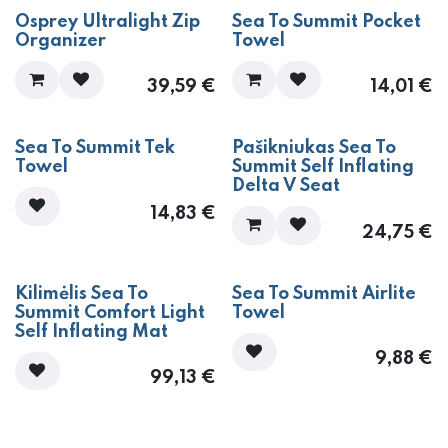
Osprey Ultralight Zip
Sea To Summit Pocket
Organizer
Towel
39,59
€
14,01
€
Sea To Summit Tek
Pašikniukas Sea To
Towel
Summit Self Inflating
Delta V Seat
14,83
€
24,75
€
Kilimėlis Sea To
Sea To Summit Airlite
Summit Comfort Light
Towel
Self Inflating Mat
9,88
€
99,13
€