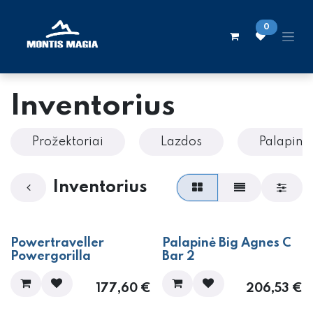
Skip to Content
0
Inventorius
Prožektoriai
Lazdos
Palapinė
Inventorius
​​​​​​Powertraveller
​Palapinė Big Agnes C
Powergorilla
Bar 2
177,60
€
206,53
€