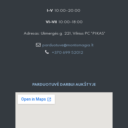
I–V
10:00–20:00
VI–VII
10:00–18:00
Adresas: Ukmergės g. 221, Vilnius PC "PIKAS"
parduotuve@montismagia.lt
+370 699 52012
PARDUOTUVĖ DARBUI AUKŠTYJE