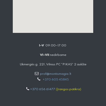
I–V
09:00–17:00
VI–VII
nedirbame
Ukmergės g. 221, Vilnius PC "PIKAS" 2 aukšte
prof@montismagia.lt
+
370 605 4584​5
+370 656 61477
(Įrangos patikra)