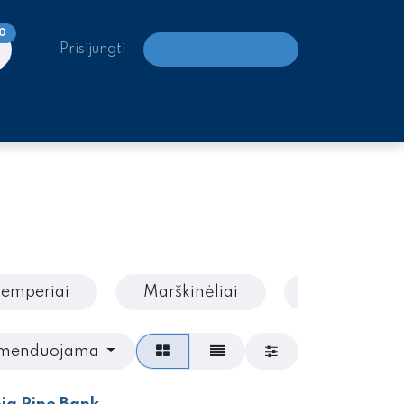
0
Prisijungti
LAIPIOJIMO CENTRAI
emperiai
Marškinėliai
Kelnės
menduojama