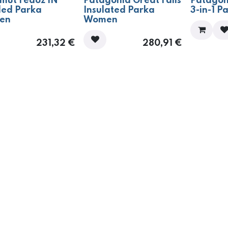
ut Fedoz IN
Patagonia Great Falls
Patagon
ed Parka
Insulated Parka
3-in-1 
en
Women
231,32
€
280,91
€