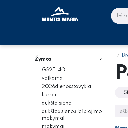
Skip to Content
PARDUOTUVĖ KALNAMS IR KE
Dr
Žymos
P
GS25-40
vaikams
2026dienosstovykla
S
kursai
aukšta siena
aukštos sienos laipiojimo
mokymai
mokymai