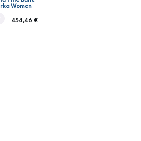
ia Pine Bank
Parka Women
454,46
€