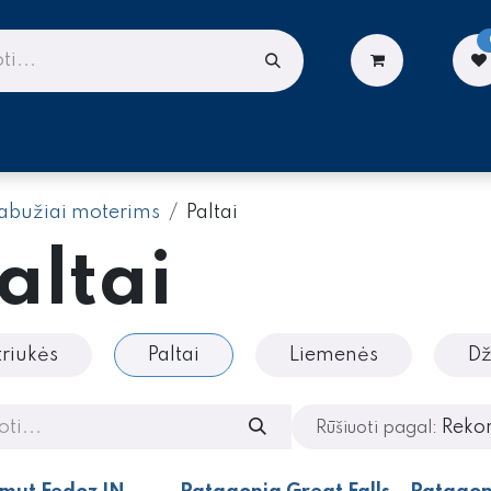
LIONĖMS
DARBUI AUKŠTYJE
PASLAUGOS
abužiai moterims
Paltai
altai
triukės
Paltai
Liemenės
Dž
Reko
Rūšiuoti pagal: