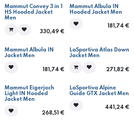
Mammut Convey 3 in 1
Mammut Albula IN
HS Hooded Jacket
Hooded Jacket Men
Men
181,74
€
330,49
€
Mammut Albula IN
LaSportiva Atlas Down
Jacket Men
Jacket Men
181,74
€
271,82
€
Mammut Eigerjoch
LaSportiva Alpine
Light IN Hooded
Guide GTX Jacket Men
Jacket Men
441,24
€
268,51
€