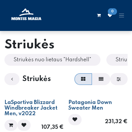
Skip to Content
0
Striukės
Striukės nuo lietaus "Hardshell"
Striuk
Striukės
LaSportiva Blizzard
Patagonia Down
Windbreaker Jacket
Sweater Men
Men, v2022
231,32
€
107,35
€