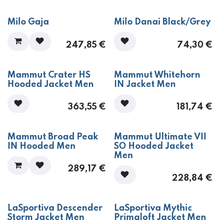
Milo Gaja
Milo Danai Black/Grey
247,85
€
74,30
€
Mammut Crater HS
Mammut Whitehorn
Hooded Jacket Men
IN Jacket Men
363,55
€
181,74
€
Mammut Broad Peak
Mammut Ultimate VII
IN Hooded Men
SO Hooded Jacket
Men
289,17
€
228,84
€
LaSportiva Descender
LaSportiva Mythic
Storm Jacket Men
Primaloft Jacket Men