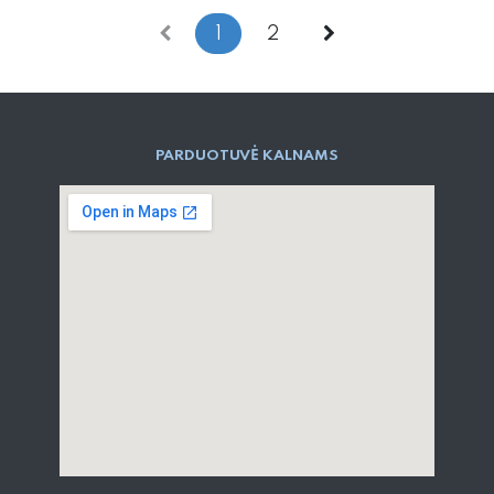
1
2
PARD​UOTUVĖ​ KALNAMS