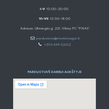
I–V
10:00–20:00
VI–VII
10:00–18:00
Adresas: Ukmergės g. 221, Vilnius PC "PIKAS"
parduotuve@montismagia.lt
+370 699 52012
PARDUOTUVĖ DARBUI AUKŠTYJE