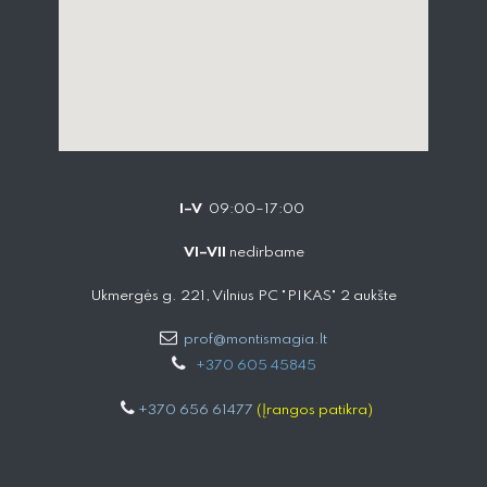
I–V
09:00–17:00
VI–VII
nedirbame
Ukmergės g. 221, Vilnius PC "PIKAS" 2 aukšte
prof@montismagia.lt
+
370 605 4584​5
+370 656 61477
(Įrangos patikra)