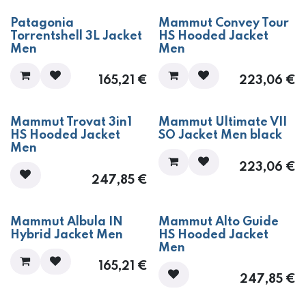
Patagonia
Mammut Convey Tour
Torrentshell 3L Jacket
HS Hooded Jacket
Men
Men
165,21
€
223,06
€
Mammut Trovat 3in1
Mammut Ultimate VII
HS Hooded Jacket
SO Jacket Men black
Men
223,06
€
247,85
€
Mammut Albula IN
Mammut Alto Guide
Hybrid Jacket Men
HS Hooded Jacket
Men
165,21
€
247,85
€