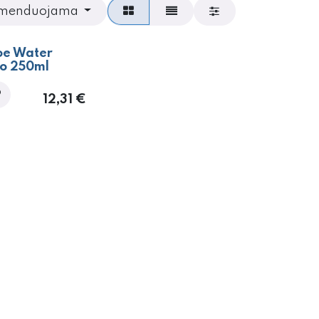
menduojama
oe Water
ro 250ml
12,31
€