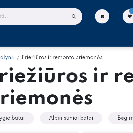
LIONĖMS
DARBUI AUKŠTYJE
PASLAUGOS
alynė
Priežiūros ir remonto priemonės
riežiūros ir 
riemonės
ygio batai
Alpinistiniai batai
Bėgim