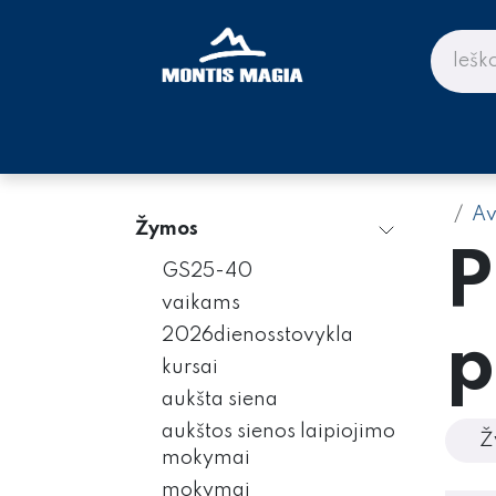
Skip to Content
PARDUOTUVĖ KALNAMS IR KE
Av
Žymos
P
GS25-40
vaikams
2026dienosstovykla
p
kursai
aukšta siena
aukštos sienos laipiojimo
Ž
mokymai
mokymai