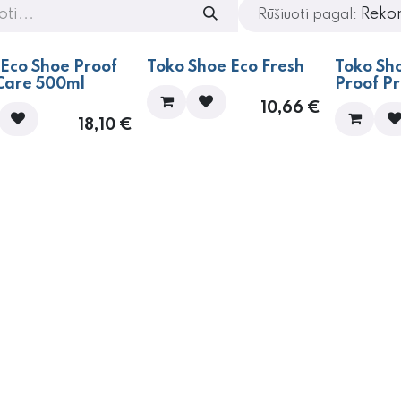
Reko
Rūšiuoti pagal:
 Eco Shoe Proof
Toko Shoe Eco Fresh
Toko Sh
Care 500ml
Proof P
10,66
€
18,10
€