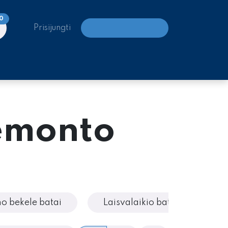
0
Prisijungti
LAIPIOJIMO CENTRAI
remonto
o bekele batai
Laisvalaikio batai
S