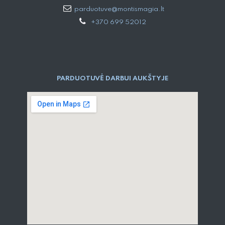
parduotuve@montismagia.lt
+370 699 52012
PARDUOTUVĖ DARBUI AUKŠTYJE