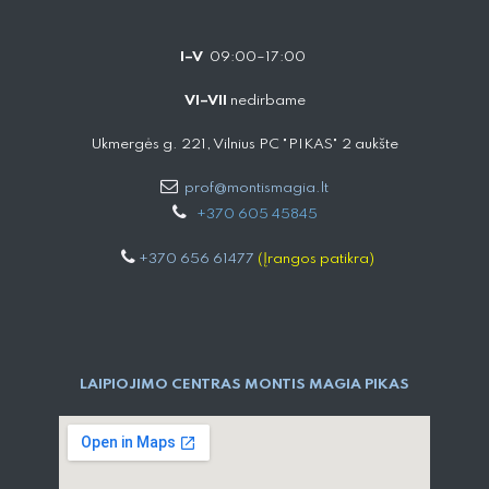
I–V
09:00–17:00
VI–VII
nedirbame
Ukmergės g. 221, Vilnius PC "PIKAS" 2 aukšte
prof@montismagia.lt
+
370 605 4584​5
+370 656 61477
(Įrangos patikra)
LAIPIOJIMO CENTRAS MONTIS MAGIA PIKAS