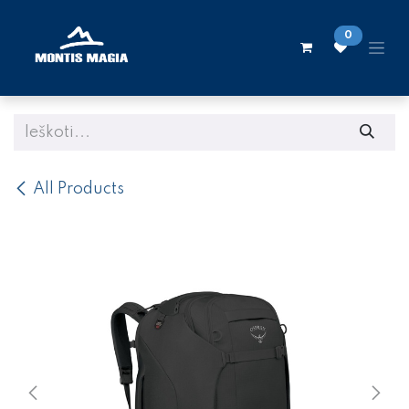
Skip to Content
0
All Products