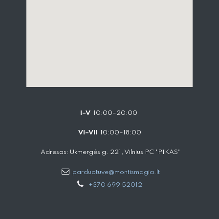
I–V
10:00–20:00
VI–VII
10:00–18:00
Adresas: Ukmergės g. 221, Vilnius PC "PIKAS"
parduotuve@montismagia.lt
+370 699 52012