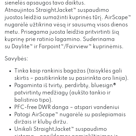
sienelės apsaugos tavo daiktus.
Atnaujintos StraightJacket™ suspaudimo
juostos leidžia sumažinti kuprinės tūrį. AirScape™
nugarėlė užtikrina vėsą ir sausumą visos dienos
metu. Prisegama juosta leidžia pritvirtinti šią
kuprinę prie ratinio lagamino. Suderinama
su Daylite™ ir Farpoint™/Fairview™ kuprinėmis.
Savybės:
Tinka kaip rankinis bagažas (taisyklės gali
skirtis – pasitikrinkite su pasirinkta oro linija).
Pagaminta iš tvirtų, perdirbtų, bluesign®
patvirtintų medžiagų (aukšto tankio ir
balistinio tipo).
PFC-free DWR danga – atspari vandeniui
Patogi AirScape™ nugarėlė su paslepiamais
diržais ir klubų diržu.
Unikali StraightJacket™ suspaudimo