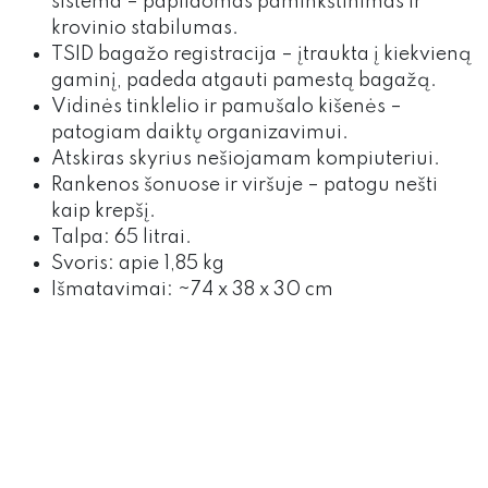
sistema – papildomas paminkštinimas ir
krovinio stabilumas.
TSID bagažo registracija – įtraukta į kiekvieną
gaminį, padeda atgauti pamestą bagažą.
Vidinės tinklelio ir pamušalo kišenės –
patogiam daiktų organizavimui.
Atskiras skyrius nešiojamam kompiuteriui.
Rankenos šonuose ir viršuje – patogu nešti
kaip krepšį.
Talpa: 65 litrai.
Svoris: apie 1,85 kg
Išmatavimai: ~74 x 38 x 30 cm