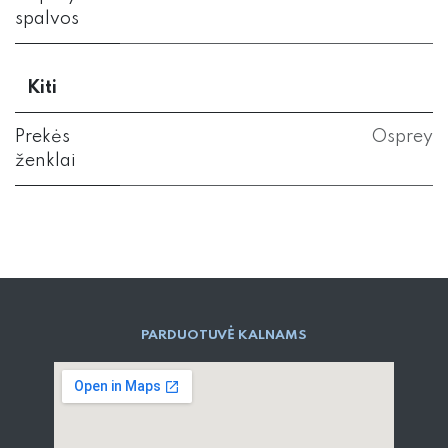
spalvos
Kiti
Prekės
Osprey
ženklai
PARD​UOTUVĖ​ KALNAMS