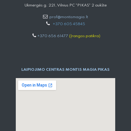
Ukmergės g. 221, Vilnius PC "PIKAS" 2 aukšte
prof@montismagia.lt
+
370 605 4584​5
+370 656 61477
(Įrangos patikra)
LAIPIOJIMO CENTRAS MONTIS MAGIA PIKAS