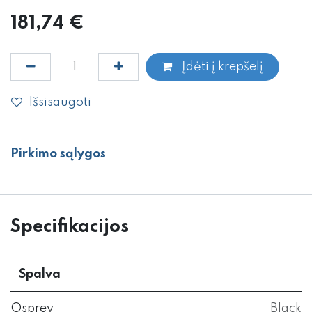
181,74
€
Įdėti į krepšelį
Išsisaugoti
Pirkimo sąlygos
Specifikacijos
Spalva
Osprey
Black