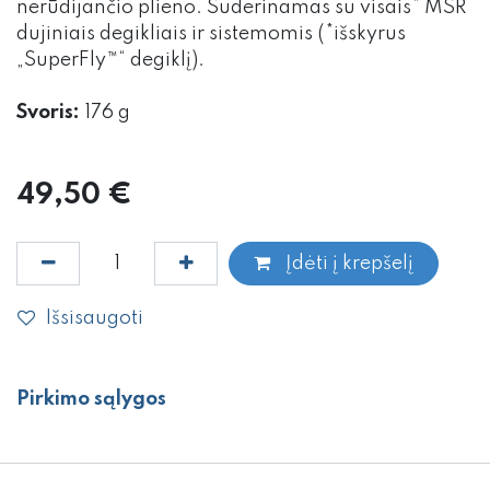
nerūdijančio plieno. Suderinamas su visais* MSR
dujiniais degikliais ir sistemomis (*išskyrus
„SuperFly™“ degiklį).
Svoris:
176 g
49,50
€
Įdėti į krepšelį
Išsisaugoti
Pirkimo sąlygos