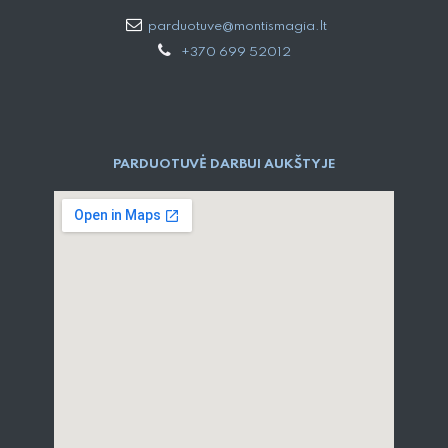
parduotuve@montismagia.lt
+370 699 52012
PARDUOTUVĖ DARBUI AUKŠTYJE