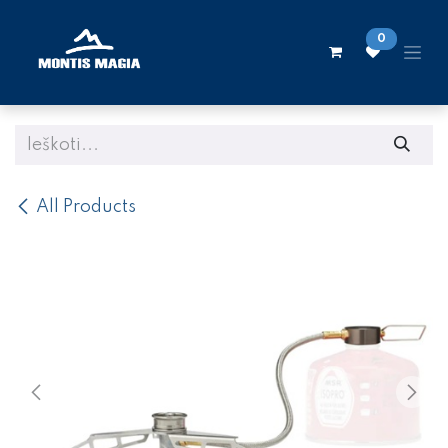
Skip to Content
0
All Products