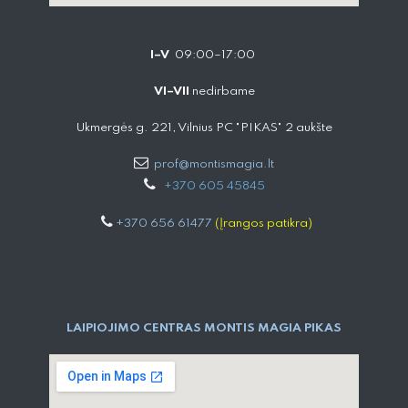
I–V
09:00–17:00
VI–VII
nedirbame
Ukmergės g. 221, Vilnius PC "PIKAS" 2 aukšte
prof@montismagia.lt
+
370 605 4584​5
+370 656 61477
(Įrangos patikra)
LAIPIOJIMO CENTRAS MONTIS MAGIA PIKAS