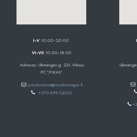
I–V
10:00–20:00
VI–VII
10:00–18:00
Adresas: Ukmergės g. 221, Vilnius
Ukmergės
PC "PIKAS"
parduotuve@montismagia.lt
+370 699 52012
+3