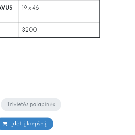
AVUS
19 x 46
3200
Trivietės palapinės
Įdėti į krepšelį