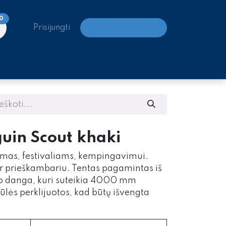
0
Prisijungti
LAIPIOJIMO CENTRAI
uin Scout khaki
imas, festivaliams, kempingavimui.
ir prieškambariu. Tentas pagamintas iš
ano danga, kuri suteikia 4000 mm
lės perklijuotos, kad būtų išvengta