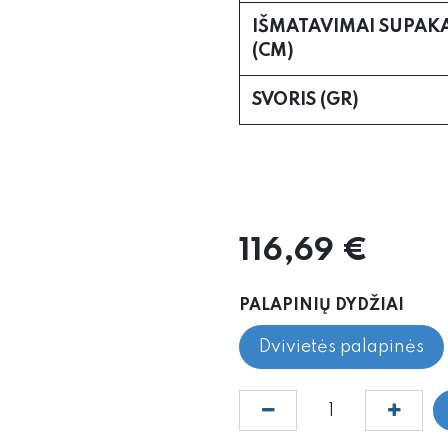
IŠMATAVIMAI SUPAK
(CM)
SVORIS (GR)
116,69
€
PALAPINIŲ DYDŽIAI
Dvivietės palapinės