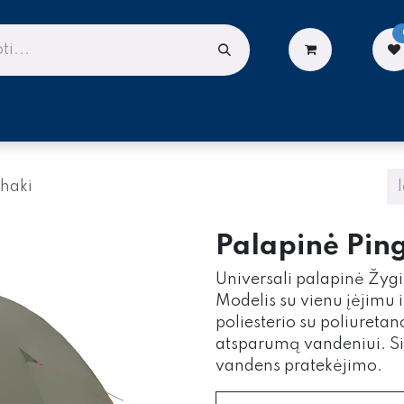
LIONĖMS
DARBUI AUKŠTYJE
PASLAUGOS
khaki
Palapinė Ping
Universali palapinė Žyg
Modelis su vienu įėjimu 
poliesterio su poliuret
atsparumą vandeniui. Siū
vandens pratekėjimo.