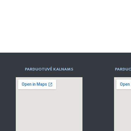
PARD​UOTUVĖ​ KALNAMS
PARDUO