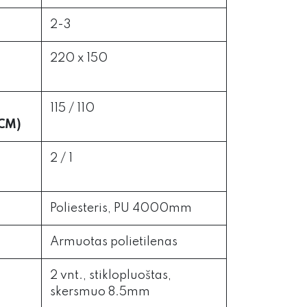
2-3
220 x 150
115 / 110
(CM)
2 / 1
Poliesteris, PU 4000mm
Armuotas polietilenas
2 vnt., stiklopluoštas,
skersmuo 8.5mm