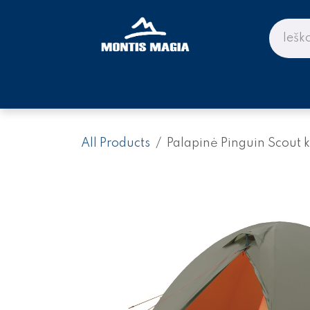
Skip to Content
PARDUOTUVĖ KALNAMS IR KE
All Products
Palapinė Pinguin Scout 