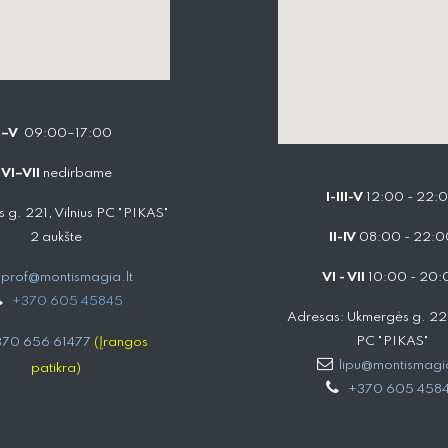
I–V
09:00–17:00
VI–VII
nedirbame
I-III-V
12:00 - 22:
 g. 221, Vilnius PC "PIKAS"
2 aukšte
II-IV
08:00 - 22:0
prof@montismagia.lt
VI - VII
10:00 - 20:
+
370 605 4584​5
Adresas: Ukmergės g. 221,
PC "PIKAS"
70 656 61477
(Įrangos
lipu@montismagia
patikra)
+370 605 458