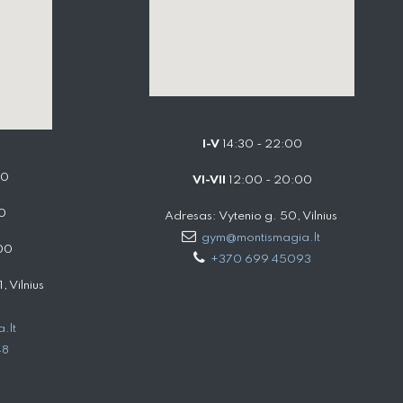
I-V
14:30 - 22:00
00
VI-VII
12:00 - 20:00
0
Adresas: Vytenio g. 50, Vilnius
gym@montismagia.lt
00
+370 699 45093
 Vilnius
.lt
48