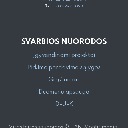
+370 699 45093
SVARBIOS NUORODOS
Įgyvendinami projektai
Pirkimo pardavimo sąlygos
Grąžinimas
Duomenų apsauga
D-U-K
Visos teisės saugomos © UAB "Montis magia"