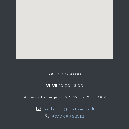
I–V
10:00–20:00
VI–VII
10:00–18:00
Adresas: Ukmergės g. 221, Vilnius PC "PIKAS"
parduotuve@montismagia.lt
+370 699 52012