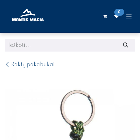
Skip to Content
0
Raktų pakabukai