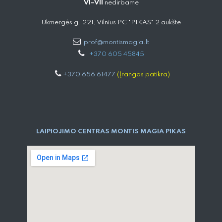
VI–VII
nedirbame
Ukmergės g. 221, Vilnius PC "PIKAS" 2 aukšte
prof@montismagia.lt
+
370 605 4584​5
+370 656 61477
(Įrangos patikra)
LAIPIOJIMO CENTRAS MONTIS MAGIA PIKAS