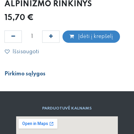
ALPINIZMO RINKINYS
15,70
€
Įdėti į krepšelį
Išsisaugoti
Pirkimo sąlygos
PARD​UOTUVĖ​ KALNAMS