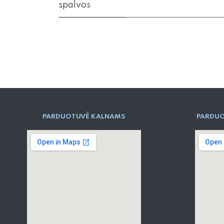
spalvos
PARD​UOTUVĖ​ KALNAMS
PARDUO