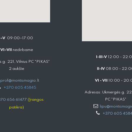
I–V
09:00–17:00
VI–VII
nedirbame
I-III-V
12:00 - 22:
 g. 221, Vilnius PC "PIKAS"
2 aukšte
II-IV
08:00 - 22:0
prof@montismagia.lt
VI - VII
10:00 - 20:
+
370 605 4584​5
Adresas: Ukmergės g. 221,
PC "PIKAS"
70 656 61477
(Įrangos
lipu@montismagia
patikra)
+370 605 458