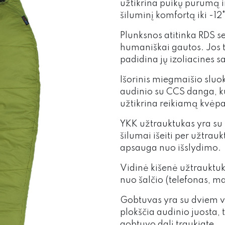
užtikrina puikų purumą i
šiluminį komfortą iki -12
Plunksnos atitinka RDS ser
humaniškai gautos. Jos t
padidina jų izoliacines s
Išorinis miegmaišio sluo
audinio su CCS danga, k
užtikrina reikiamą kvėp
YKK užtrauktukas yra su 
šilumai išeiti per užtrau
apsauga nuo išslydimo.
Vidinė kišenė užtrauktuku
nuo šalčio (telefonas, m
Gobtuvas yra su dviem vi
plokščia audinio juosta, t
gobtuvo dalį traukiate.