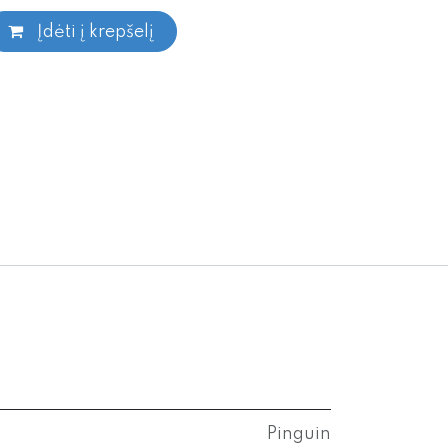
Įdėti į krepšelį
Pinguin