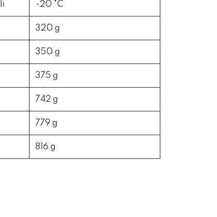
li
-20 °C
320 g
350 g
375 g
742 g
779 g
816 g