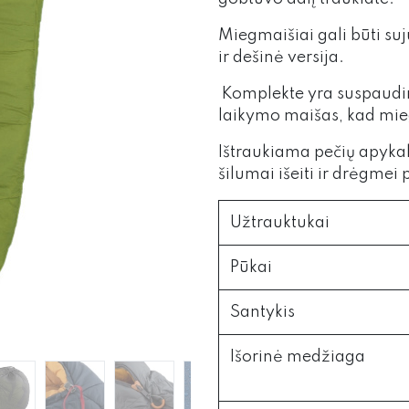
Miegmaišiai gali būti su
ir dešinė versija.
Komplekte yra suspaudim
laikymo maišas, kad mie
Ištraukiama pečių apykak
šilumai išeiti ir drėgmei 
Užtrauktukai
Pūkai
Santykis
Išorinė medžiaga