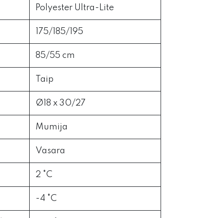
Polyester Ultra-Lite
175/185/195
85/55 cm
Taip
Ø18 x 30/27
Mumija
Vasara
2 °C
-4 °C