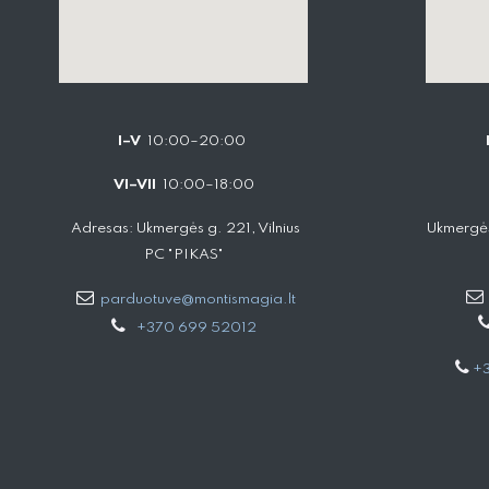
I–V
10:00–20:00
VI–VII
10:00–18:00
Adresas: Ukmergės g. 221, Vilnius
Ukmergės
PC "PIKAS"
parduotuve@montismagia.lt
+370 699 52012
+3