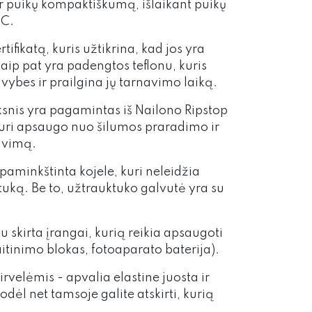
r puikų kompaktiškumą, išlaikant puikų
°C.
tifikatą, kuris užtikrina, kad jos yra
aip pat yra padengtos teflonu, kuris
avybes ir prailgina jų tarnavimo laiką.
ksnis yra pagamintas iš Nailono Ripstop
uri apsaugo nuo šilumos praradimo ir
avimą.
paminkštinta kojele, kuri neleidžia
ktuką. Be to, užtrauktuko galvutė yra su
 skirta įrangai, kurią reikia apsaugoti
aitinimo blokas, fotoaparato baterija).
rvelėmis - apvalia elastine juosta ir
odėl net tamsoje galite atskirti, kurią