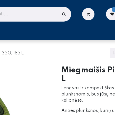
LIONĖMS
DARBUI AUKŠTYJE
PASLAUGOS
 350, 185 L
Miegmaišis P
L
Lengvas ir kompaktiškas 
plunksnomis, bus jūsų n
kelionėse.
Anties plunksnos, kurių 