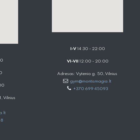
I-V
14:30 - 22:00
00
VI-VII
12:00 - 20:00
0
Adresas: Vytenio g. 50, Vilnius
gym@montismagia.lt
00
+370 699 45093
 Vilnius
.lt
48