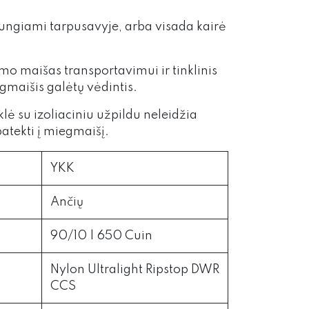
jungiami tarpusavyje, arba visada kairė
o maišas transportavimui ir tinklinis
gmaišis galėtų vėdintis.
lė su izoliaciniu užpildu neleidžia
patekti į miegmaišį.
YKK
Ančių
90/10 | 650 Cuin
Nylon Ultralight Ripstop DWR
CCS