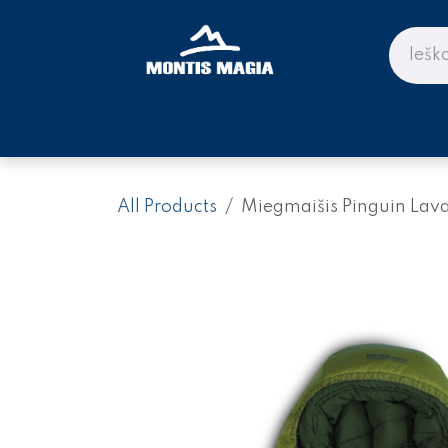
Skip to Content
PARDUOTUVĖ KALNAMS IR KE
All Products
Miegmaišis Pinguin Lava