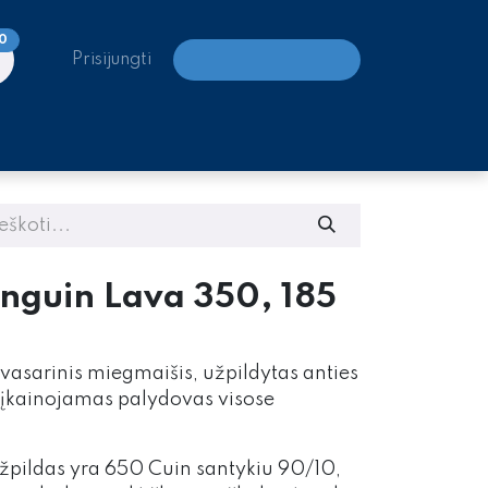
0
Prisijungti
LAIPIOJIMO CENTRAI
inguin Lava 350, 185
vasarinis miegmaišis, užpildytas anties
eįkainojamas palydovas visose
užpildas yra 650 Cuin santykiu 90/10,