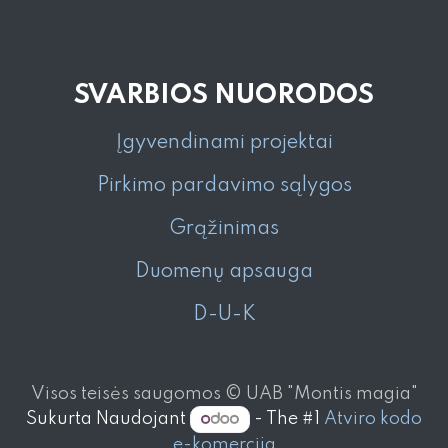
SVARBIOS NUORODOS
Įgyvendinami projektai
Pirkimo pardavimo sąlygos
Grąžinimas
Duomenų apsauga
D-U-K
Visos teisės saugomos © UAB "Montis magia"
Sukurta Naudojant
- The #1
Atviro kodo
e-komercija