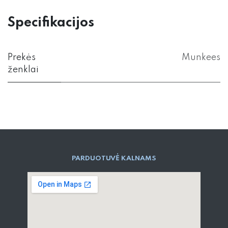
Specifikacijos
Prekės
Munkees
ženklai
PARD​UOTUVĖ​ KALNAMS