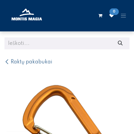
Skip to Content
0
Raktų pakabukai