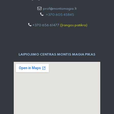
prof@montismagia.lt
+
370 605 4584​5
+370 656 61477
(Įrangos patikra)
LAIPIOJIMO CENTRAS MONTIS MAGIA PIKAS