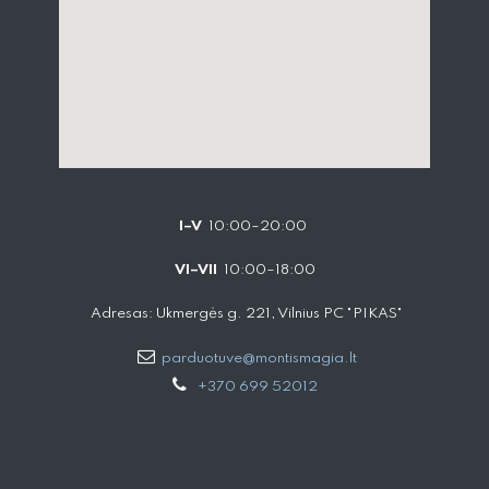
I–V
10:00–20:00
VI–VII
10:00–18:00
Adresas: Ukmergės g. 221, Vilnius PC "PIKAS"
parduotuve@montismagia.lt
+370 699 52012