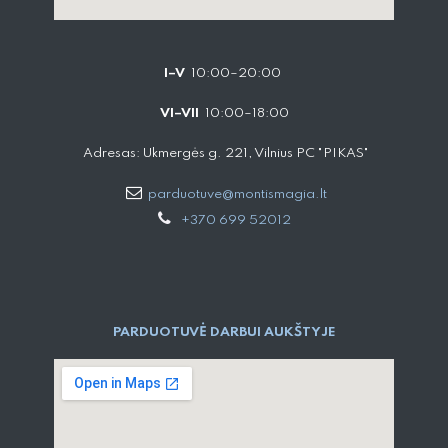
I–V
10:00–20:00
VI–VII
10:00–18:00
Adresas: Ukmergės g. 221, Vilnius PC "PIKAS"
parduotuve@montismagia.lt
+370 699 52012
PARDUOTUVĖ DARBUI AUKŠTYJE