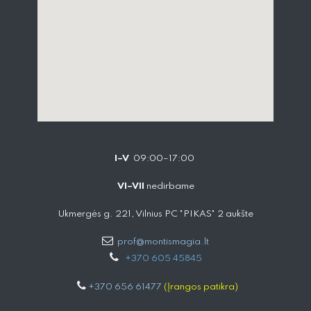
I–V
09:00–17:00
VI–VII
nedirbame
Ukmergės g. 221, Vilnius PC "PIKAS" 2 aukšte
prof@montismagia.lt
+
370 605 4584​5
+370 656 61477
(Įrangos patikra)