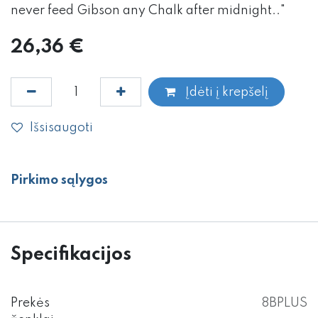
never feed Gibson any Chalk after midnight.."
26,36
€
Įdėti į krepšelį
Išsisaugoti
Pirkimo sąlygos
Specifikacijos
Prekės
8BPLUS