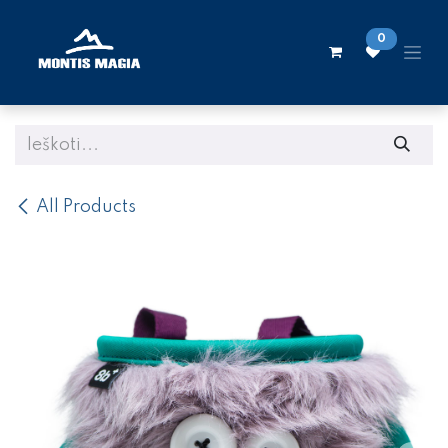
Skip to Content
0
All Products