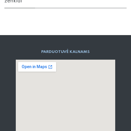
ženklai
PARD​UOTUVĖ​ KALNAMS