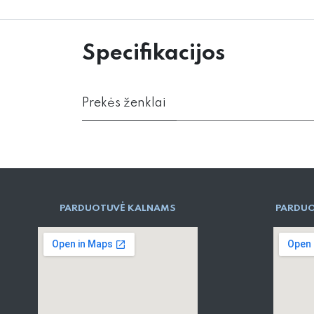
Specifikacijos
Prekės ženklai
PARD​UOTUVĖ​ KALNAMS
PARDUO