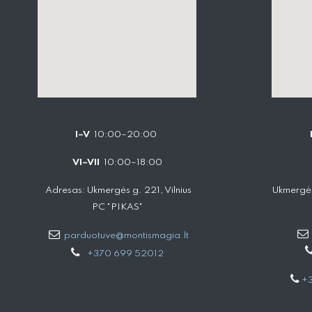
I–V
10:00–20:00
VI–VII
10:00–18:00
Adresas: Ukmergės g. 221, Vilnius
Ukmergės
PC "PIKAS"
parduotuve@montismagia.lt
+370 699 52012
+3