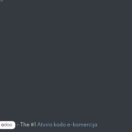
48
- The #1
Atviro kodo e-komercija