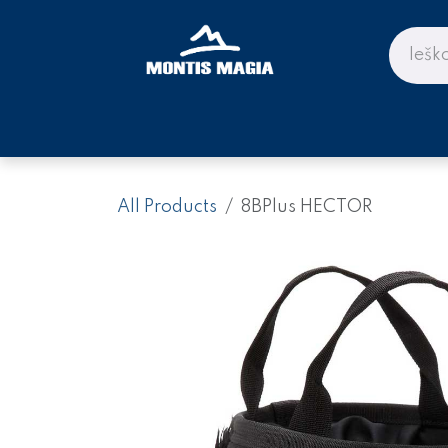
Skip to Content
PARDUOTUVĖ KALNAMS IR KE
All Products
8BPlus HECTOR