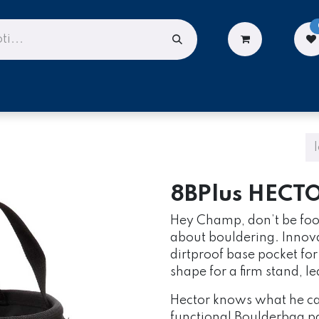
LIONĖMS
DARBUI AUKŠTYJE
PASLAUGOS
8BPlus HECT
Hey Champ, don’t be fool
about bouldering. Innova
dirtproof base pocket fo
shape for a firm stand, l
Hector knows what he can
functional Boulderbag pa