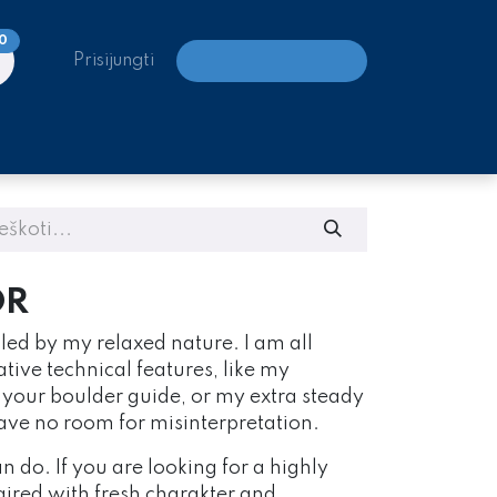
0
Prisijungti
LAIPIOJIMO CENTRAI
OR
ed by my relaxed nature. I am all
tive technical features, like my
r your boulder guide, or my extra steady
eave no room for misinterpretation.
 do. If you are looking for a highly
ired with fresh charakter and