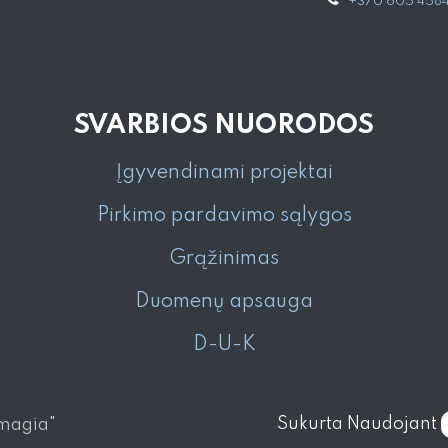
+370 605 458
SVARBIOS NUORODOS
Įgyvendinami projektai
Pirkimo pardavimo sąlygos
Grąžinimas
Duomenų apsauga
D-U-K
Sukurta Naudojant
 magia"