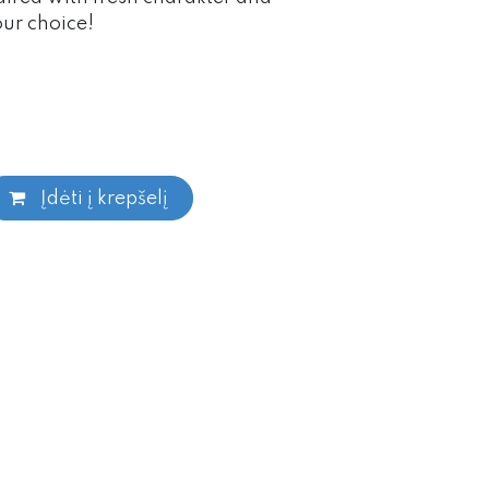
our choice!
Įdėti į krepšelį