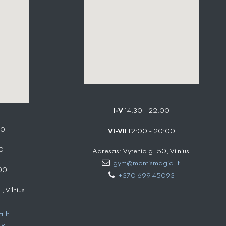
I-V
14:30 - 22:00
00
VI-VII
12:00 - 20:00
0
Adresas: Vytenio g. 50, Vilnius
gym@montismagia.lt
00
+370 699 45093
 Vilnius
.lt