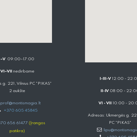
I–V
09:00–17:00
VI–VII
nedirbame
I-III-V
12:00 - 22:
 g. 221, Vilnius PC "PIKAS"
2 aukšte
II-IV
08:00 - 22:0
prof@montismagia.lt
VI - VII
10:00 - 20:
+
370 605 4584​5
Adresas: Ukmergės g. 221,
PC "PIKAS"
70 656 61477
(Įrangos
lipu@montismagia
patikra)