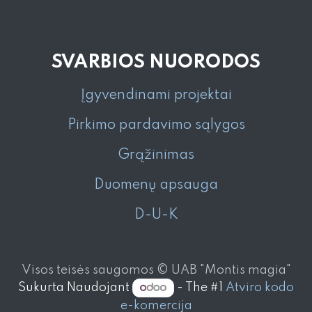
SVARBIOS NUORODOS
Įgyvendinami projektai
Pirkimo pardavimo sąlygos
Grąžinimas
Duomenų apsauga
D-U-K
Visos teisės saugomos © UAB "Montis magia"
Sukurta Naudojant
- The #1
Atviro kodo
e-komercija