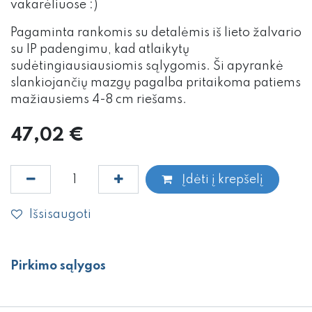
vakarėliuose :)
Pagaminta rankomis su detalėmis iš lieto žalvario
su IP padengimu, kad atlaikytų
sudėtingiausiausiomis sąlygomis. Ši apyrankė
slankiojančių mazgų pagalba pritaikoma patiems
mažiausiems 4-8 cm riešams.
47,02
€
Įdėti į krepšelį
Išsisaugoti
Pirkimo sąlygos