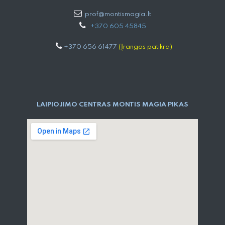
prof@montismagia.lt
+
370 605 4584​5
+370 656 61477
(Įrangos patikra)
LAIPIOJIMO CENTRAS MONTIS MAGIA PIKAS