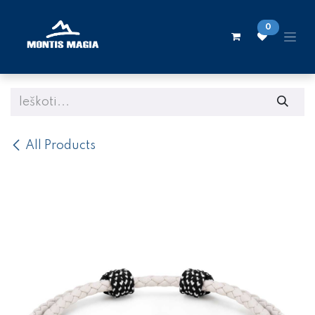
Skip to Content
0
All Products