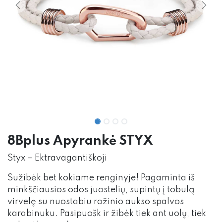
8Bplus Apyrankė STYX
Styx – Ektravagantiškoji
Sužibėk bet kokiame renginyje! Pagaminta iš
minkščiausios odos juostelių, supintų į tobulą
virvelę su nuostabiu rožinio aukso spalvos
karabinuku. Pasipuošk ir žibėk tiek ant uolų, tiek