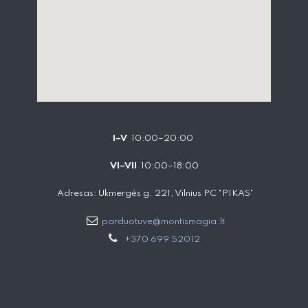
I–V
10:00–20:00
VI–VII
10:00–18:00
Adresas: Ukmergės g. 221, Vilnius PC "PIKAS"
parduotuve@montismagia.lt
+370 699 52012