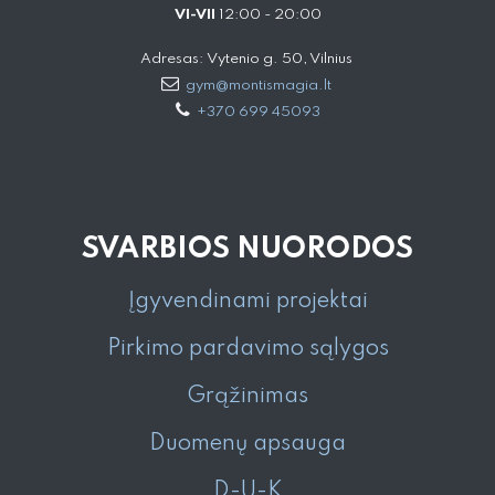
VI-VII
12:00 - 20:00
Adresas: Vytenio g. 50, Vilnius
gym@montismagia.lt
+370 699 45093
SVARBIOS NUORODOS
Įgyvendinami projektai
Pirkimo pardavimo sąlygos
Grąžinimas
Duomenų apsauga
D-U-K