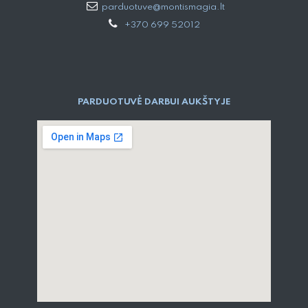
parduotuve@montismagia.lt
+370 699 52012
PARDUOTUVĖ DARBUI AUKŠTYJE