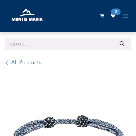
Skip to Content
0
All Products