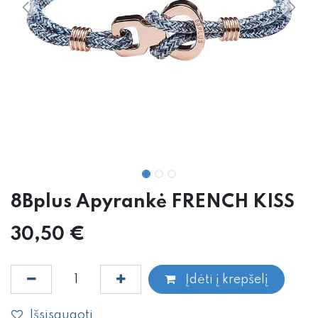
8Bplus Apyrankė FRENCH KISS
30,50
€
Įdėti į krepšelį
Išsisaugoti