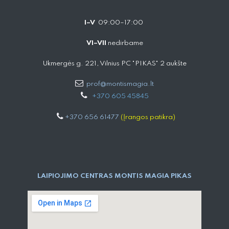
I–V
09:00–17:00
VI–VII
nedirbame
Ukmergės g. 221, Vilnius PC "PIKAS" 2 aukšte
prof@montismagia.lt
+
370 605 4584​5
+370 656 61477
(Įrangos patikra)
LAIPIOJIMO CENTRAS MONTIS MAGIA PIKAS