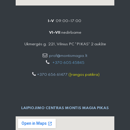
I–V
09:00–17:00
VI–VII
nedirbame
Ukmergės g. 221, Vilnius PC "PIKAS" 2 aukšte
prof@montismagia.lt
+
370 605 4584​5
+370 656 61477
(Įrangos patikra)
LAIPIOJIMO CENTRAS MONTIS MAGIA PIKAS