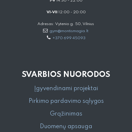
I-V
14:30 - 22:00
VI-VII
12:00 - 20:00
Adresas: Vytenio g. 50, Vilnius
gym@montismagia.lt
+370 699 45093
SVARBIOS NUORODOS
Įgyvendinami projektai
Pirkimo pardavimo sąlygos
Grąžinimas
Duomenų apsauga