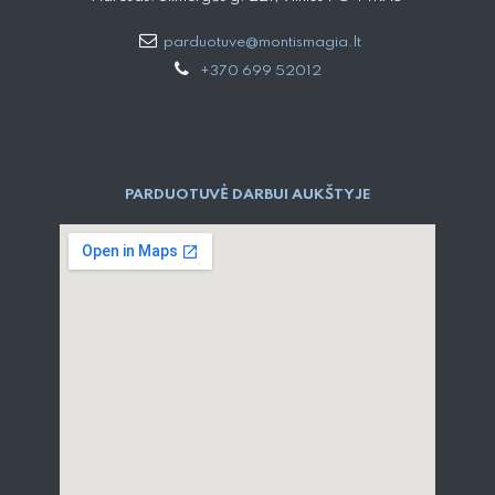
parduotuve@montismagia.lt
+370 699 52012
PARDUOTUVĖ DARBUI AUKŠTYJE