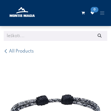
Skip to Content
0
All Products