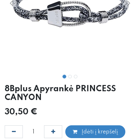
8Bplus Apyrankė PRINCESS
CANYON
30,50
€
Įdėti į krepšelį