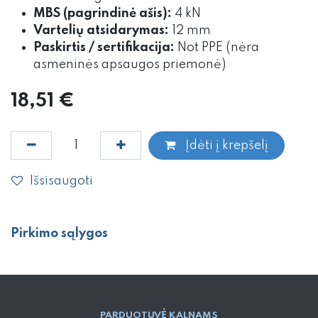
MBS (pagrindinė ašis):
4 kN
Vartelių atsidarymas:
12 mm
Paskirtis / sertifikacija:
Not PPE (nėra
asmeninės apsaugos priemonė)
18,51
€
Įdėti į krepšelį
Išsisaugoti
Pirkimo sąlygos
PARD​UOTUVĖ​ KALNAMS