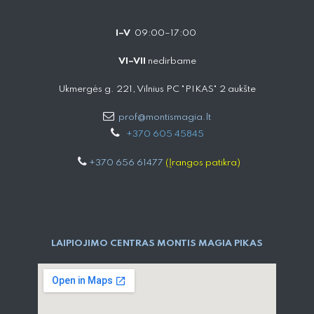
I–V
09:00–17:00
VI–VII
nedirbame
Ukmergės g. 221, Vilnius PC "PIKAS" 2 aukšte
prof@montismagia.lt
+
370 605 4584​5
+370 656 61477
(Įrangos patikra)
LAIPIOJIMO CENTRAS MONTIS MAGIA PIKAS