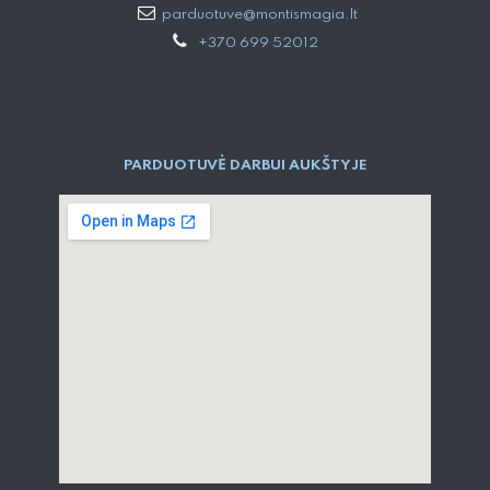
parduotuve@montismagia.lt
+370 699 52012
PARDUOTUVĖ DARBUI AUKŠTYJE