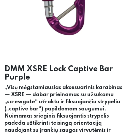
DMM XSRE Lock Captive Bar
Purple
„Visų mėgstamiausias aksesuarinis karabinas
— XSRE — dabar prieinamas su užsukamu
„screwgate“ užraktu ir fiksuojančiu strypeliu
(„captive bar“) papildomam saugumui.
Nuimamas srieginis fiksuojantis strypelis
padeda užtikrinti teisingą orientaciją
naudojant su įrankių saugos virvutėmis ir