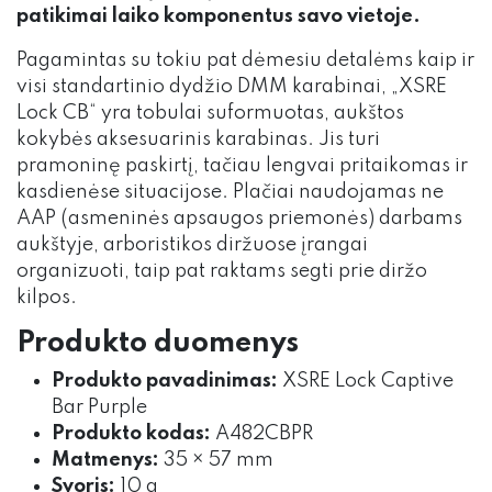
patikimai laiko komponentus savo vietoje.
Pagamintas su tokiu pat dėmesiu detalėms kaip ir
visi standartinio dydžio DMM karabinai, „XSRE
Lock CB“ yra tobulai suformuotas, aukštos
kokybės aksesuarinis karabinas. Jis turi
pramoninę paskirtį, tačiau lengvai pritaikomas ir
kasdienėse situacijose. Plačiai naudojamas ne
AAP (asmeninės apsaugos priemonės) darbams
aukštyje, arboristikos diržuose įrangai
organizuoti, taip pat raktams segti prie diržo
kilpos.
Produkto duomenys
Produkto pavadinimas:
XSRE Lock Captive
Bar Purple
Produkto kodas:
A482CBPR
Matmenys:
35 × 57 mm
Svoris:
10 g