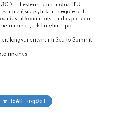
30D poliesteris, laminuotas TPU.
ės jums išsilaikyti, kai miegate ant
slidus silikoninis atspaudas padeda
ie kilimėlio, o kilimėliui - prie
leis lengvai pritvirtinti Sea to Summit
to rinkinys.
Įdėti į krepšelį