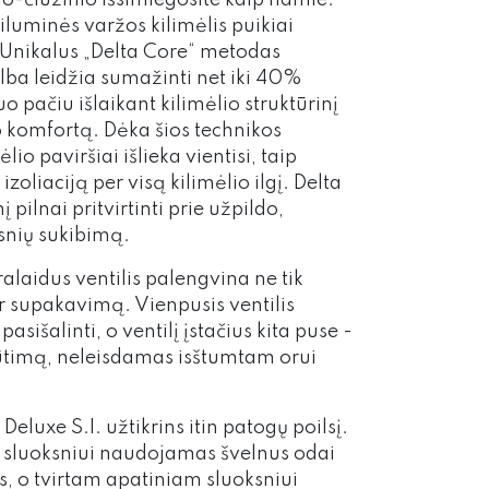
io-čiužinio išsimiegosite kaip namie.
šiluminės varžos kilimėlis puikiai
 Unikalus „Delta Core“ metodas
lba leidžia sumažinti net iki 40%
tuo pačiu išlaikant kilimėlio struktūrinį
o komfortą. Dėka šios technikos
ėlio paviršiai išlieka vientisi, taip
zoliaciją per visą kilimėlio ilgį. Delta
į pilnai pritvirtinti prie užpildo,
ksnių sukibimą.
ralaidus ventilis palengvina ne tik
ir supakavimą. Vienpusis ventilis
asišalinti, o ventilį įstačius kita puse -
pūtimą, neleisdamas isštumtam orui
eluxe S.I. užtikrins itin patogų poilsį.
m sluoksniui naudojamas švelnus odai
 o tvirtam apatiniam sluoksniui