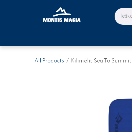
Skip to Content
PARDUOTUVĖ KALNAMS IR KE
All Products
Kilimėlis Sea To Summit 