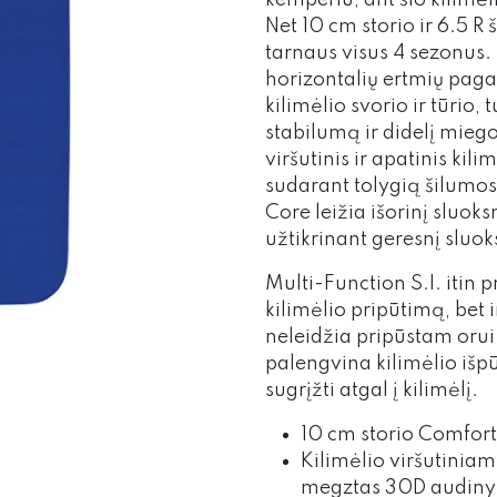
kemperiu, ant šio kilimėl
Net 10 cm storio ir 6.5 R 
tarnaus visus 4 sezonus.
horizontalių ertmių paga
kilimėlio svorio ir tūrio, 
stabilumą ir didelį mieg
viršutinis ir apatinis kilim
sudarant tolygią šilumos i
Core leižia išorinį sluoksn
užtikrinant geresnį sluo
Multi-Function S.I. itin p
kilimėlio pripūtimą, bet 
neleidžia pripūstam orui p
palengvina kilimėlio iš
sugrįžti atgal į kilimėlį.
10 cm storio Comfort D
Kilimėlio viršutinia
megztas 30D audinys,