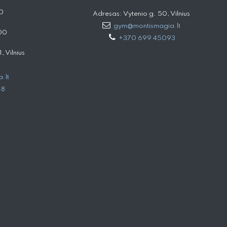
0
Adresas: Vytenio g. 50, Vilnius
gym@montismagia.lt
00
+370 699 45093
 Vilnius
.lt
48