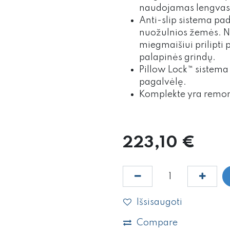
naudojamas lengvas 
Anti-slip sistema pad
nuožulnios žemės. Ne
miegmaišiui prilipti pr
palapinės grindų.
Pillow Lock™ sistema 
pagalvėlę.
Komplekte yra remon
223,10
€
Išsisaugoti
Compare