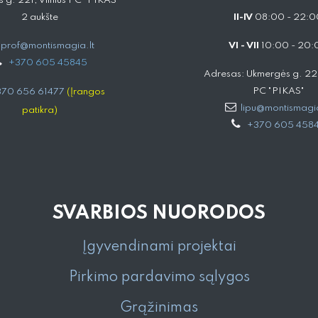
 g. 221, Vilnius PC "PIKAS"
2 aukšte
II-IV
08:00 - 22:0
prof@montismagia.lt
VI - VII
10:00 - 20:
+
370 605 4584​5
Adresas: Ukmergės g. 221,
PC "PIKAS"
70 656 61477
(Įrangos
lipu@montismagia
patikra)
+370 605 458
SVARBIOS NUORODOS
Įgyvendinami projektai
Pirkimo pardavimo sąlygos
Grąžinimas