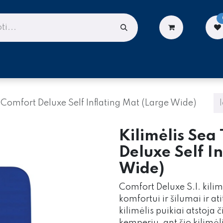
LIONĖMS
DARBUI AUKŠTYJE
PASLAUGOS
Comfort Deluxe Self Inflating Mat (Large Wide)
Kilimėlis Sea
Deluxe Self I
Wide)
Comfort Deluxe S.I. kili
komfortui ir šilumai ir at
kilimėlis puikiai atstoja 