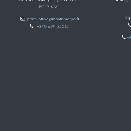
Adresas: Ukmergės g. 221, Vilnius
Ukmergės
PC "PIKAS"
parduotuve@montismagia.lt
+370 699 52012
+3