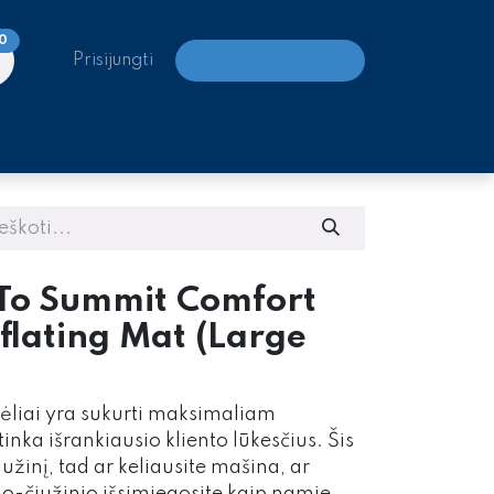
0
Prisijungti
LAIPIOJIMO CENTRAI
 To Summit Comfort
nflating Mat (Large
mėliai yra sukurti maksimaliam
itinka išrankiausio kliento lūkesčius. Šis
čiužinį, tad ar keliausite mašina, ar