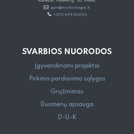
Adresas: Vytenio g. 50, Vilnius
gym@montismagia.lt
+370 699 45093
SVARBIOS NUORODOS
Įgyvendinami projektai
Pirkimo pardavimo sąlygos
Grąžinimas
Duomenų apsauga
D-U-K