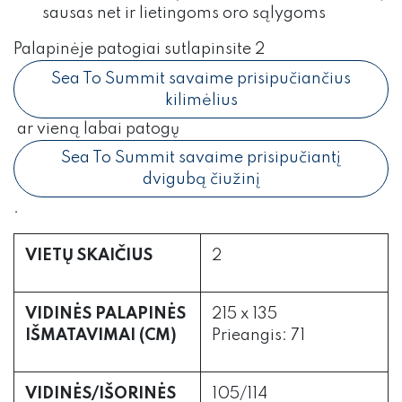
sausas net ir lietingoms oro sąlygoms
Palapinėje patogiai sutlapinsite 2
Sea To Summit savaime prisipučiančius
kilimėlius
ar vieną labai patogų
Sea To Summit savaime prisipučiantį
dvigubą čiužinį
.
VIETŲ SKAIČIUS
2
VIDINĖS PALAPINĖS
215 x 135
IŠMATAVIMAI (CM)
Prieangis: 71
VIDINĖS/IŠORINĖS
105/114