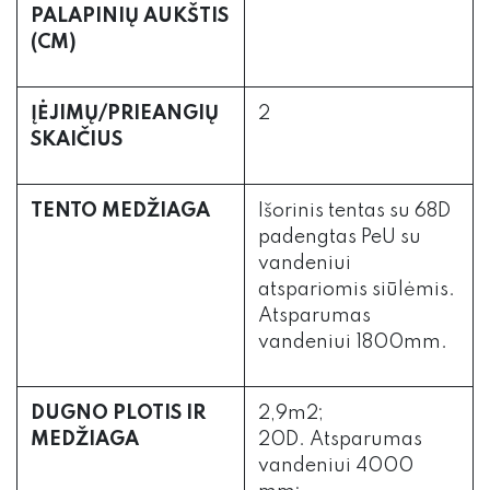
PALAPINIŲ AUKŠTIS
(CM)
ĮĖJIMŲ/PRIEANGIŲ
2
SKAIČIUS
TENTO MEDŽIAGA
Išorinis tentas su 68D
padengtas PeU su
vandeniui
atspariomis siūlėmis.
Atsparumas
vandeniui 1800mm.
DUGNO PLOTIS IR
2,9m2;
MEDŽIAGA
20D. Atsparumas
vandeniui 4000