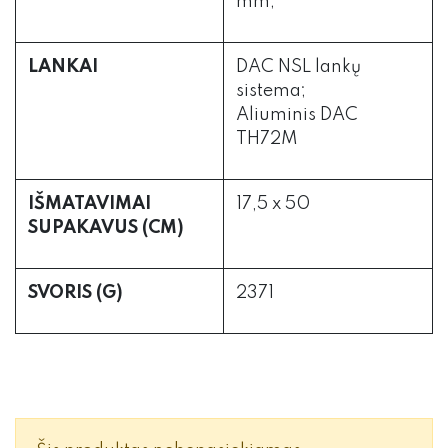
mm;
LANKAI
DAC NSL lankų
sistema;
Aliuminis DAC
TH72M
IŠMATAVIMAI
17,5 x 50
SUPAKAVUS (CM)
SVORIS (G)
2371