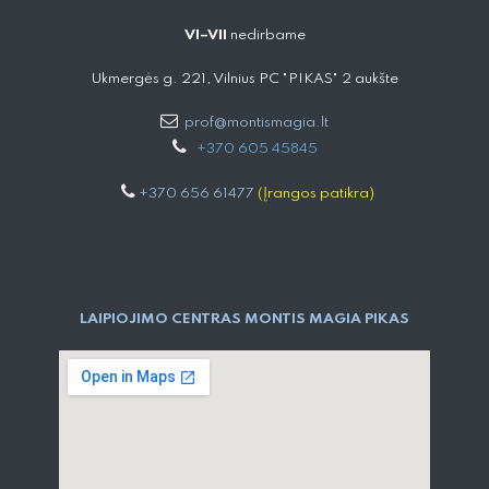
VI–VII
nedirbame
Ukmergės g. 221, Vilnius PC "PIKAS" 2 aukšte
prof@montismagia.lt
+
370 605 4584​5
+370 656 61477
(Įrangos patikra)
LAIPIOJIMO CENTRAS MONTIS MAGIA PIKAS