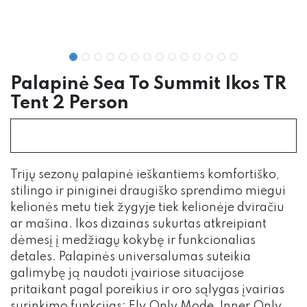
Palapinė Sea To Summit Ikos TR
Tent 2 Person
Trijų sezonų palapinė ieškantiems komfortiško,
stilingo ir piniginei draugiško sprendimo miegui
kelionės metu tiek žygyje tiek kelionėje dviračiu
ar mašina. Ikos dizainas sukurtas atkreipiant
dėmesį į medžiagų kokybę ir funkcionalias
detales. Palapinės universalumas suteikia
galimybę ją naudoti įvairiose situacijose
pritaikant pagal poreikius ir oro sąlygas įvairias
surinkimo funkcijas: Fly Only Mode, Inner Only