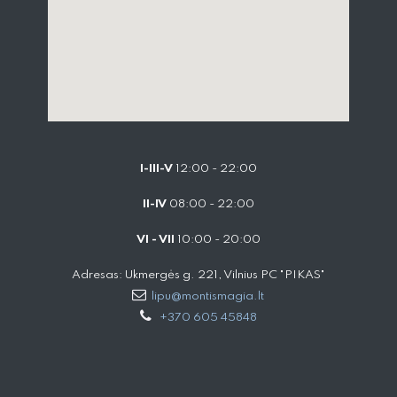
I-III-V
12:00 - 22:00
II-IV
08:00 - 22:00
VI - VII
10:00 - 20:00
Adresas: Ukmergės g. 221, Vilnius PC "PIKAS"
lipu@montismagia.lt
+370 605 45848