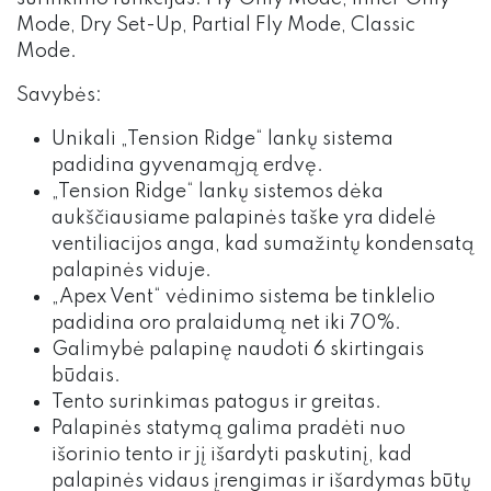
Mode, Dry Set-Up, Partial Fly Mode, Classic
Mode.
Savybės:
Unikali „Tension Ridge“ lankų sistema
padidina gyvenamąją erdvę.
„Tension Ridge“ lankų sistemos dėka
aukščiausiame palapinės taške yra didelė
ventiliacijos anga, kad sumažintų kondensatą
palapinės viduje.
„Apex Vent“ vėdinimo sistema be tinklelio
padidina oro pralaidumą net iki 70%.
Galimybė palapinę naudoti 6 skirtingais
būdais.
Tento surinkimas patogus ir greitas.
Palapinės statymą galima pradėti nuo
išorinio tento ir jį išardyti paskutinį, kad
palapinės vidaus įrengimas ir išardymas būtų