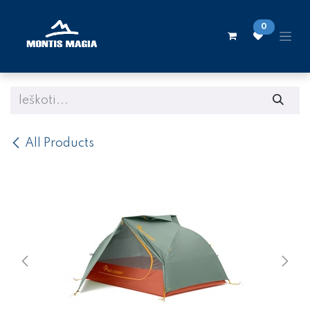
Skip to Content
0
All Products