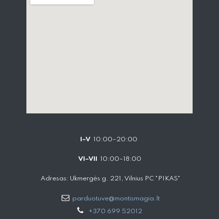
I–V
10:00–20:00
VI–VII
10:00–18:00
Adresas: Ukmergės g. 221, Vilnius PC "PIKAS"
parduotuve@montismagia.lt
+370 699 52012