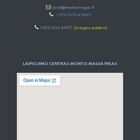
prof@montismagia.lt
+
370 605 4584​5
+370 656 61477
(Įrangos patikra)
LAIPIOJIMO CENTRAS MONTIS MAGIA PIKAS