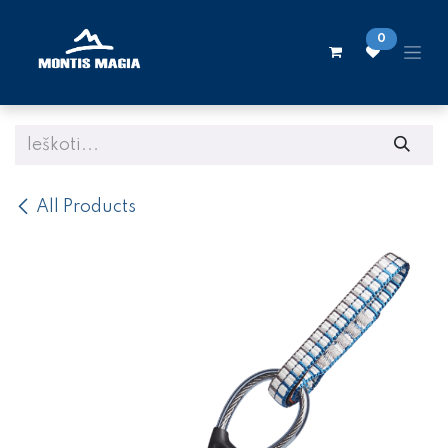
Skip to Content
0
All Products