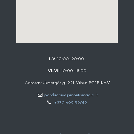
I–V
10:00–20:00
VI–VII
10:00–18:00
Adresas: Ukmergės g. 221, Vilnius PC "PIKAS"
parduotuve@montismagia.lt
+370 699 52012