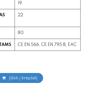
19
AS
22
80
RTAMS
CE EN 566, CE EN 795 B, EAC
Įdėti į krepšelį