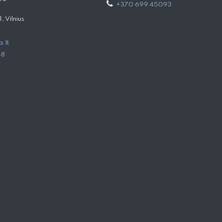
+370 699 45093
 Vilnius
.lt
48