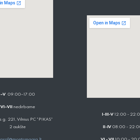
I–V
09:00–17:00
VI–VII
nedirbame
I-III-V
12:00 - 22:
 g. 221, Vilnius PC "PIKAS"
2 aukšte
II-IV
08:00 - 22:0
prof@montismagia.lt
VI - VII
10:00 - 20: