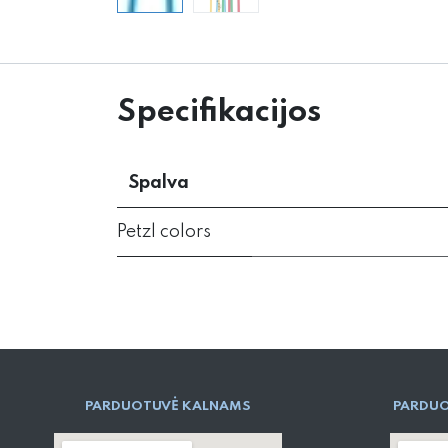
Specifikacijos
Spalva
Petzl colors
PARD​UOTUVĖ​ KALNAMS
PARDUO