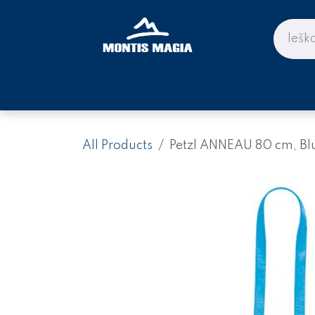
Skip to Content
PARDUOTUVĖ KALNAMS IR KE
All Products
Petzl ANNEAU 80 cm, Bl