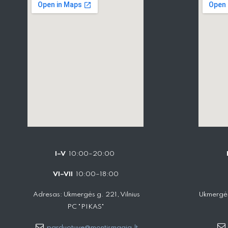
I–V
10:00–20:00
VI–VII
10:00–18:00
Adresas: Ukmergės g. 221, Vilnius
Ukmergės
PC "PIKAS"
parduotuve@montismagia.lt