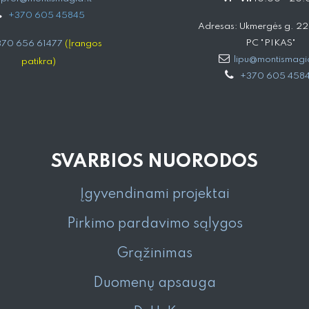
+
370 605 4584​5
Adresas: Ukmergės g. 221,
PC "PIKAS"
70 656 61477
(Įrangos
lipu@montismagia
patikra)
+370 605 458
SVARBIOS NUORODOS
Įgyvendinami projektai
Pirkimo pardavimo sąlygos
Grąžinimas
Duomenų apsauga