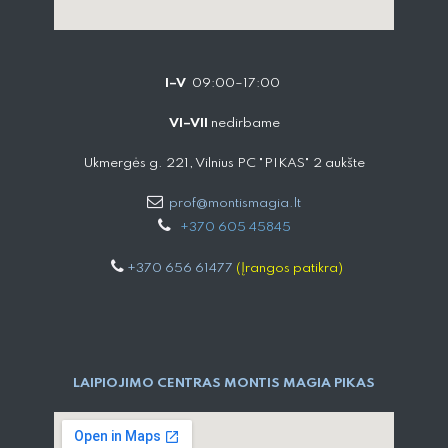
I–V
09:00–17:00
VI–VII
nedirbame
Ukmergės g. 221, Vilnius PC "PIKAS" 2 aukšte
prof@montismagia.lt
+
370 605 4584​5
+370 656 61477
(Įrangos patikra)
LAIPIOJIMO CENTRAS MONTIS MAGIA PIKAS