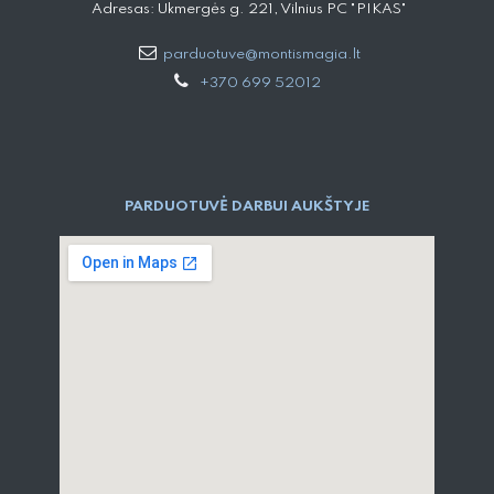
Adresas: Ukmergės g. 221, Vilnius PC "PIKAS"
parduotuve@montismagia.lt
+370 699 52012
PARDUOTUVĖ DARBUI AUKŠTYJE