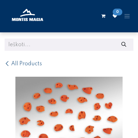
Skip to Content
0
All Products