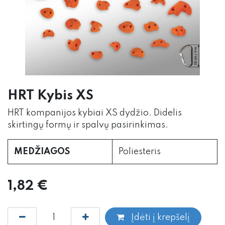
HRT Kybis XS
HRT kompanijos kybiai XS dydžio. Didelis
skirtingų formų ir spalvų pasirinkimas.
MEDŽIAGOS
Poliesteris
1,82
€
Įdėti į krepšelį