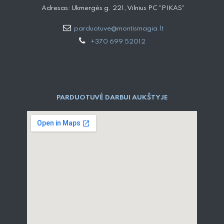
Adresas: Ukmergės g. 221, Vilnius PC "PIKAS"
parduotuve@montismagia.lt
+370 699 52012
PARDUOTUVĖ DARBUI AUKŠTYJE