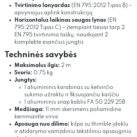
Tvirtinimo lanyardas
(EN 795:2012 Tipas B) –
apvyniojus aplink konstrukciją
Horizontalus laikinas saugos lynas
(EN
795:2012 Tipas C) – įtempiant tiesiai tarp 2
EN 795 tvirtinimo taškų, naudojant 2
komplekte esančius jungtis
Techninės savybės
Maksimalus ilgis:
2 m
Svoris:
0,75 kg
Jungtys:
1 aliumininis karabinas su ketvirčio
sukimo užraktu ir fiksuojančiu kaiščiu
1 aliumininis snap kablis FA 50 229 25B
Medžiaga:
11 mm skersmens poliamidinė
kernmantle virvė
Apsauga nuo dilimo:
kilpa su thimble įdėklu
ir atidarymo vamzdiniu tekstiliniu apsauginiu