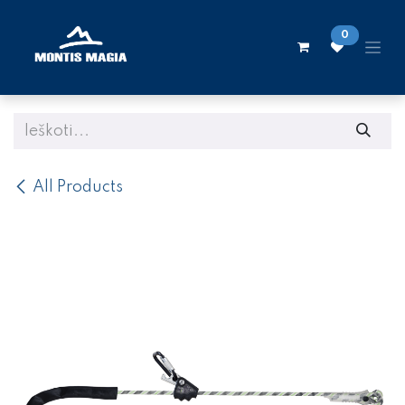
Skip to Content
0
All Products