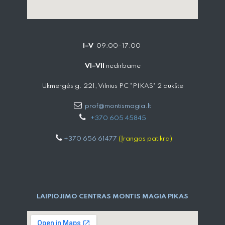
I–V
09:00–17:00
VI–VII
nedirbame
Ukmergės g. 221, Vilnius PC "PIKAS" 2 aukšte
prof@montismagia.lt
+
370 605 4584​5
+370 656 61477
(Įrangos patikra)
LAIPIOJIMO CENTRAS MONTIS MAGIA PIKAS