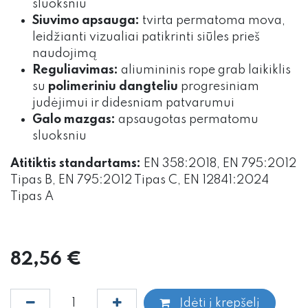
sluoksniu
Siuvimo apsauga:
tvirta permatoma mova,
leidžianti vizualiai patikrinti siūles prieš
naudojimą
Reguliavimas:
aliumininis rope grab laikiklis
su
polimeriniu dangteliu
progresiniam
judėjimui ir didesniam patvarumui
Galo mazgas:
apsaugotas permatomu
sluoksniu
Atitiktis standartams:
EN 358:2018, EN 795:2012
Tipas B, EN 795:2012 Tipas C, EN 12841:2024
Tipas A
82,56
€
Įdėti į krepšelį