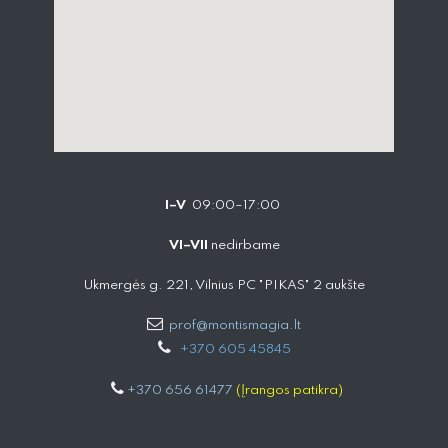
I–V
09:00–17:00
VI–VII
nedirbame
Ukmergės g. 221, Vilnius PC "PIKAS" 2 aukšte
prof@montismagia.lt
+
370 605 4584​5
+370 656 61477
(Įrangos patikra)