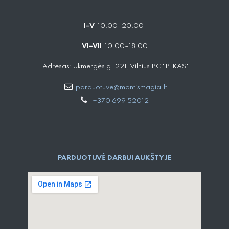
I–V
10:00–20:00
VI–VII
10:00–18:00
Adresas: Ukmergės g. 221, Vilnius PC "PIKAS"
parduotuve@montismagia.lt
+370 699 52012
PARDUOTUVĖ DARBUI AUKŠTYJE