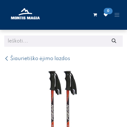
Skip to Content
0
Šiaurietiško ėjimo lazdos