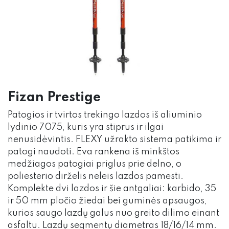
Fizan Prestige
Patogios ir tvirtos trekingo lazdos iš aliuminio
lydinio 7075, kuris yra stiprus ir ilgai
nenusidėvintis. FLEXY užrakto sistema patikima ir
patogi naudoti. Eva rankena iš minkštos
medžiagos patogiai priglus prie delno, o
poliesterio dirželis neleis lazdos pamesti.
Komplekte dvi lazdos ir šie antgaliai: karbido, 35
ir 50 mm pločio žiedai bei guminės apsaugos,
kurios saugo lazdų galus nuo greito dilimo einant
asfaltu. Lazdų segmentų diametras 18/16/14 mm.