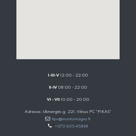
I-III-V
12:00 - 22:00
II-IV
08:00 - 22:00
VI - VII
10:00 - 20:00
Adresas: Ukmergės g. 221, Vilnius PC "PIKAS"
lipu@montismagia.lt
+370 605 45848