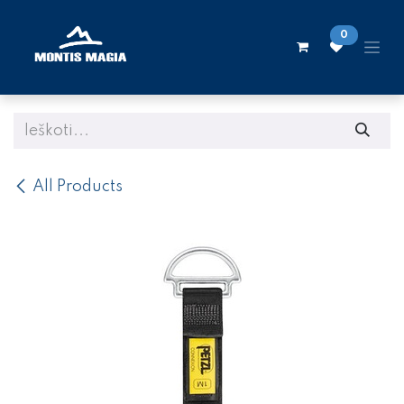
Skip to Content
0
All Products