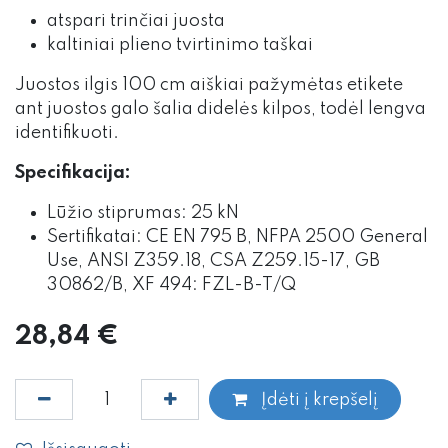
atspari trinčiai juosta
kaltiniai plieno tvirtinimo taškai
Juostos ilgis 100 cm aiškiai pažymėtas etikete
ant juostos galo šalia didelės kilpos, todėl lengva
identifikuoti.
Specifikacija:
Lūžio stiprumas: 25 kN
Sertifikatai: CE EN 795 B, NFPA 2500 General
Use, ANSI Z359.18, CSA Z259.15-17, GB
30862/B, XF 494: FZL-B-T/Q
28,84
€
Įdėti į krepšelį