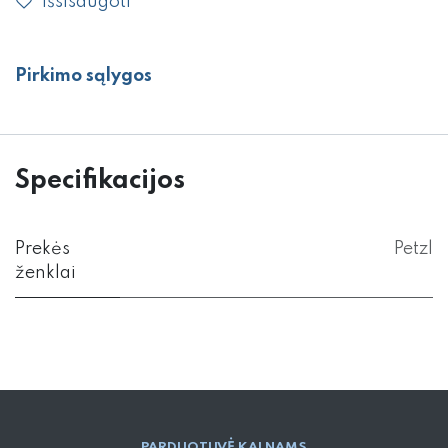
Išsisaugoti
Pirkimo sąlygos
Specifikacijos
Prekės
Petzl
ženklai
PARD​UOTUVĖ​ KALNAMS