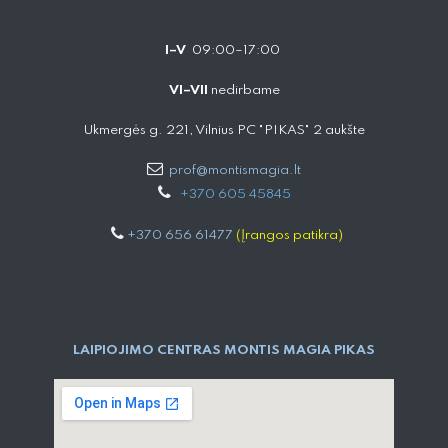
I–V
09:00–17:00
VI–VII
nedirbame
Ukmergės g. 221, Vilnius PC "PIKAS" 2 aukšte
prof@montismagia.lt
+
370 605 4584​5
+370 656 61477
(Įrangos patikra)
LAIPIOJIMO CENTRAS MONTIS MAGIA PIKAS