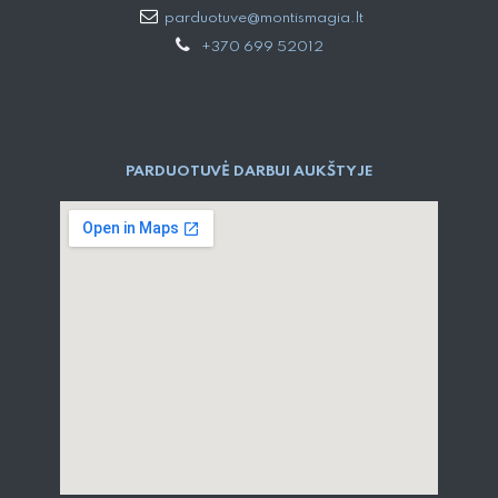
parduotuve@montismagia.lt
+370 699 52012
PARDUOTUVĖ DARBUI AUKŠTYJE