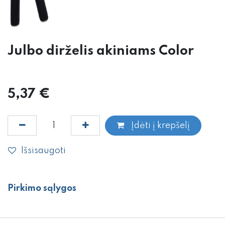
Julbo dirželis akiniams Color
5,37
€
Įdėti į krepšelį
Išsisaugoti
Pirkimo sąlygos