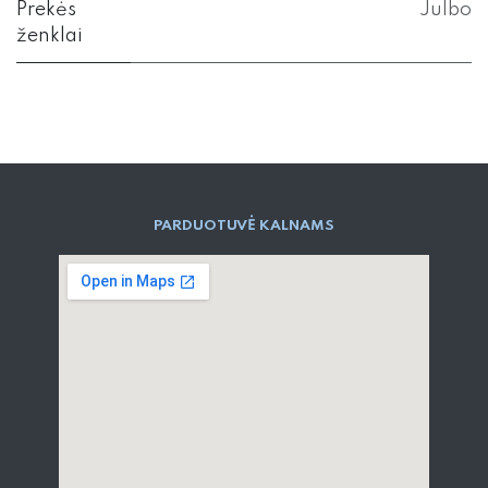
Prekės
Julbo
ženklai
PARD​UOTUVĖ​ KALNAMS