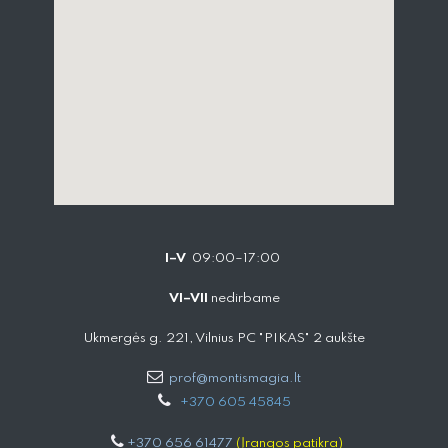
I–V
09:00–17:00
VI–VII
nedirbame
Ukmergės g. 221, Vilnius PC "PIKAS" 2 aukšte
prof@montismagia.lt
+
370 605 4584​5
+370 656 61477
(Įrangos patikra)