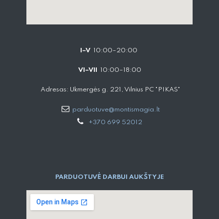
I–V
10:00–20:00
VI–VII
10:00–18:00
Adresas: Ukmergės g. 221, Vilnius PC "PIKAS"
parduotuve@montismagia.lt
+370 699 52012
PARDUOTUVĖ DARBUI AUKŠTYJE