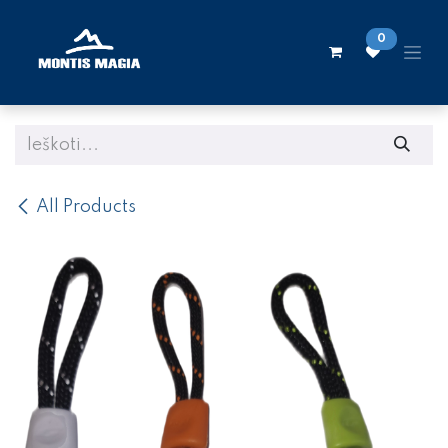
Skip to Content
0
All Products