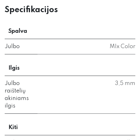
Specifikacijos
Spalva
Julbo
MIx Color
Ilgis
Julbo
3,5 mm
raištelių
akiniams
ilgis
Kiti