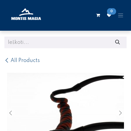
Skip to Content
0
All Products