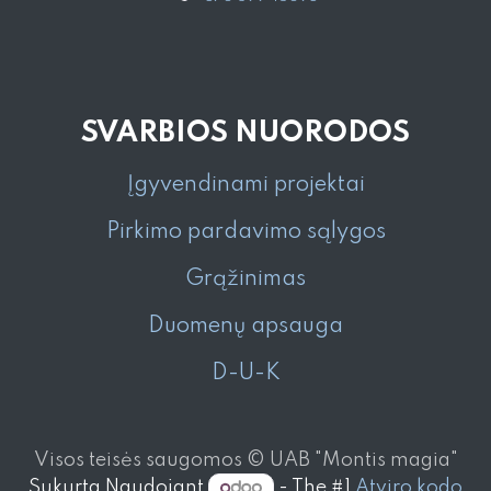
SVARBIOS NUORODOS
Įgyvendinami projektai
Pirkimo pardavimo sąlygos
Grąžinimas
Duomenų apsauga
D-U-K
Visos teisės saugomos © UAB "Montis magia"
Sukurta Naudojant
- The #1
Atviro kodo