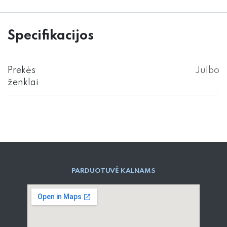
Specifikacijos
Prekės
Julbo
ženklai
PARD​UOTUVĖ​ KALNAMS