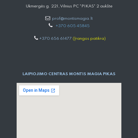
Ukmergės g. 221, Vilnius PC "PIKAS" 2 aukšte
prof@montismagia.lt
+
370 605 4584​5
+370 656 61477
(Įrangos patikra)
LAIPIOJIMO CENTRAS MONTIS MAGIA PIKAS