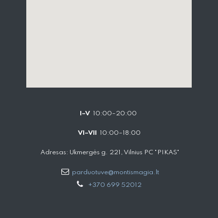
I–V
10:00–20:00
VI–VII
10:00–18:00
Adresas: Ukmergės g. 221, Vilnius PC "PIKAS"
parduotuve@montismagia.lt
+370 699 52012