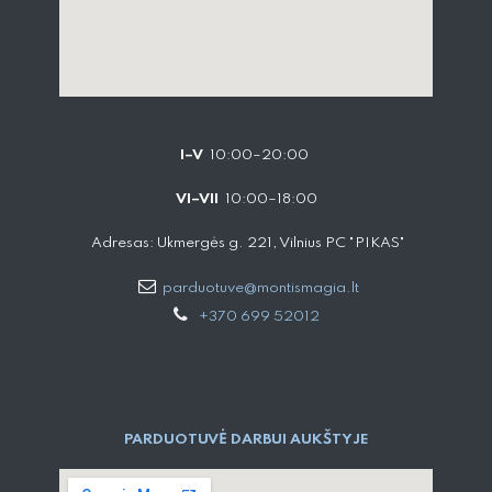
I–V
10:00–20:00
VI–VII
10:00–18:00
Adresas: Ukmergės g. 221, Vilnius PC "PIKAS"
parduotuve@montismagia.lt
+370 699 52012
PARDUOTUVĖ DARBUI AUKŠTYJE