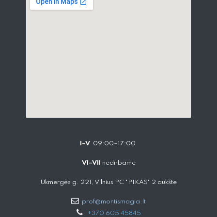
I–V
09:00–17:00
VI–VII
nedirbame
Ukmergės g. 221, Vilnius PC "PIKAS" 2 aukšte
prof@montismagia.lt
+
370 605 4584​5