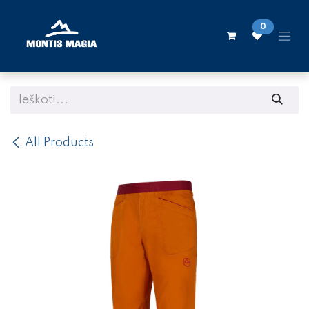
Skip to Content
0
All Products