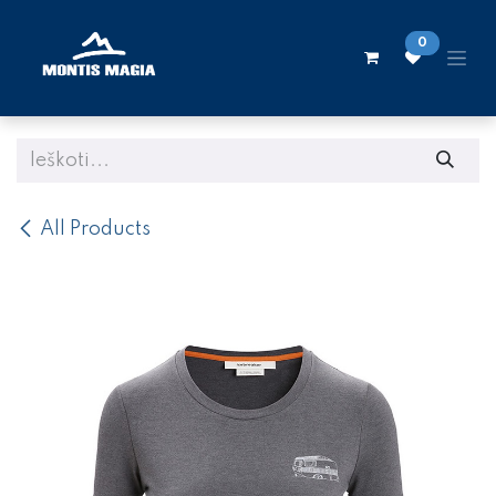
Skip to Content
0
All Products