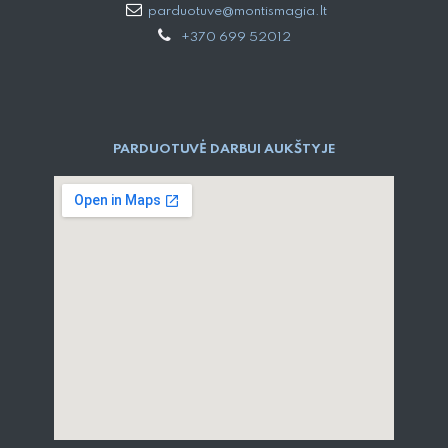
parduotuve@montismagia.lt
+370 699 52012
PARDUOTUVĖ DARBUI AUKŠTYJE