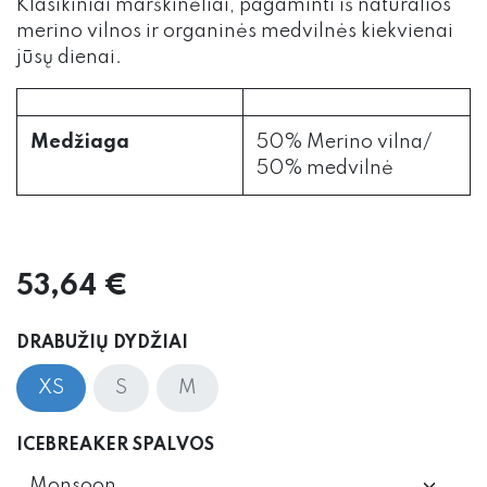
Klasikiniai marškinėliai, pagaminti iš natūralios
merino vilnos ir organinės medvilnės kiekvienai
jūsų dienai.
Medžiaga
50% Merino vilna/
50% medvilnė
53,64
€
DRABUŽIŲ DYDŽIAI
XS
S
M
ICEBREAKER SPALVOS