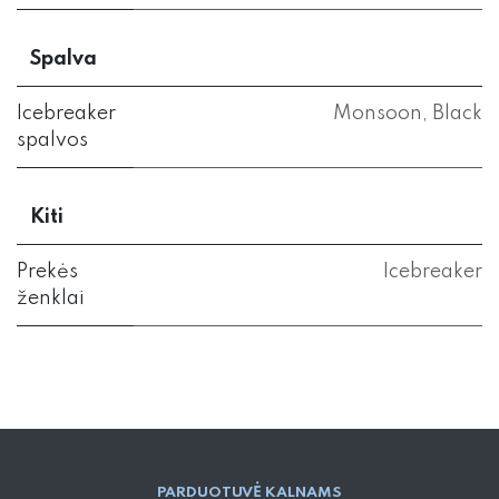
Spalva
Icebreaker
Monsoon
,
Black
spalvos
Kiti
Prekės
Icebreaker
ženklai
PARD​UOTUVĖ​ KALNAMS