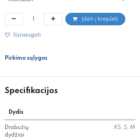
Įdėti į krepšelį
Išsisaugoti
Pirkimo sąlygos
Specifikacijos
Dydis
Drabužių
XS
,
S
,
M
dydžiai