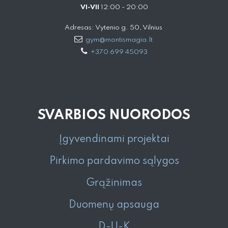
VI-VII
12:00 - 20:00
Adresas: Vytenio g. 50, Vilnius
gym@montismagia.lt
+370 699 45093
SVARBIOS NUORODOS
Įgyvendinami projektai
Pirkimo pardavimo sąlygos
Grąžinimas
Duomenų apsauga
D-U-K