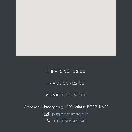
I-III-V
12:00 - 22:00
II-IV
08:00 - 22:00
VI - VII
10:00 - 20:00
Adresas: Ukmergės g. 221, Vilnius PC "PIKAS"
lipu@montismagia.lt
+370 605 45848