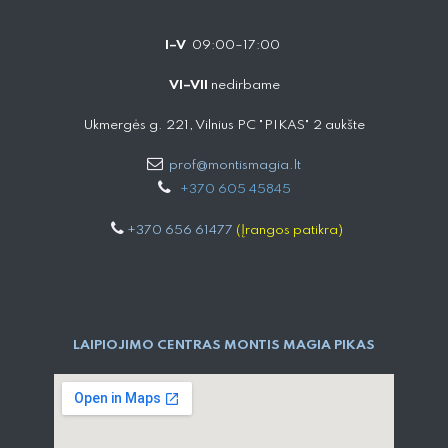
I–V
09:00–17:00
VI–VII
nedirbame
Ukmergės g. 221, Vilnius PC "PIKAS" 2 aukšte
prof@montismagia.lt
+
370 605 4584​5
+370 656 61477
(Įrangos patikra)
LAIPIOJIMO CENTRAS MONTIS MAGIA PIKAS