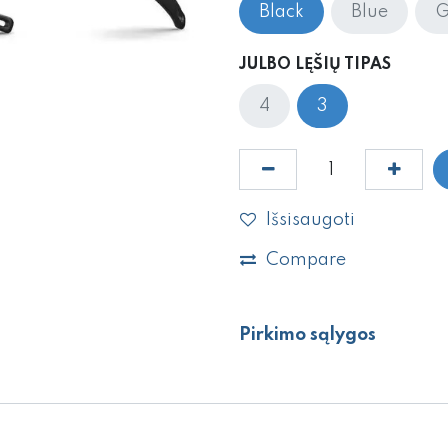
Black
Blue
G
JULBO LĘŠIŲ TIPAS
4
3
Išsisaugoti
Compare
Pirkimo sąlygos