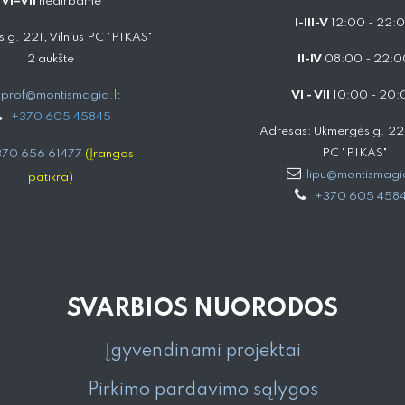
VI–VII
nedirbame
I-III-V
12:00 - 22:
 g. 221, Vilnius PC "PIKAS"
2 aukšte
II-IV
08:00 - 22:0
prof@montismagia.lt
VI - VII
10:00 - 20:
+
370 605 4584​5
Adresas: Ukmergės g. 221,
PC "PIKAS"
70 656 61477
(Įrangos
lipu@montismagia
patikra)
+370 605 458
SVARBIOS NUORODOS
Įgyvendinami projektai
Pirkimo pardavimo sąlygos