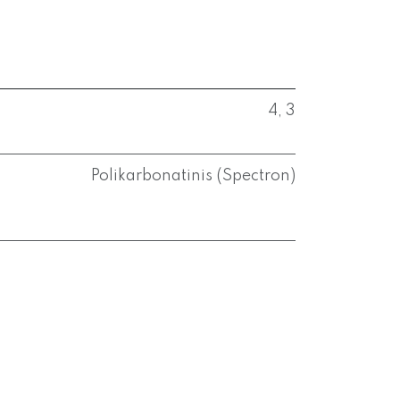
4
,
3
Polikarbonatinis (Spectron)