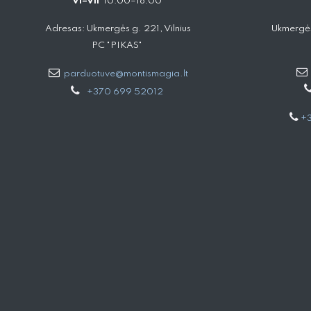
VI–VII
10:00–18:00
Adresas: Ukmergės g. 221, Vilnius
Ukmergės
PC "PIKAS"
parduotuve@montismagia.lt
+370 699 52012
+3