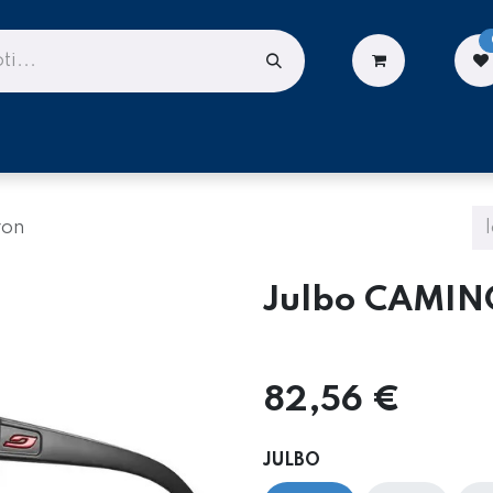
LIONĖMS
DARBUI AUKŠTYJE
PASLAUGOS
ron
Julbo CAMIN
82,56
€
JULBO