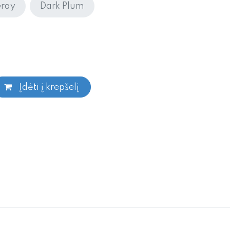
ray
Dark Plum
Įdėti į krepšelį