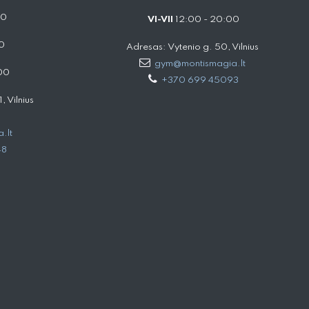
00
VI-VII
12:00 - 20:00
0
Adresas: Vytenio g. 50, Vilnius
gym@montismagia.lt
00
+370 699 45093
 Vilnius
.lt
48