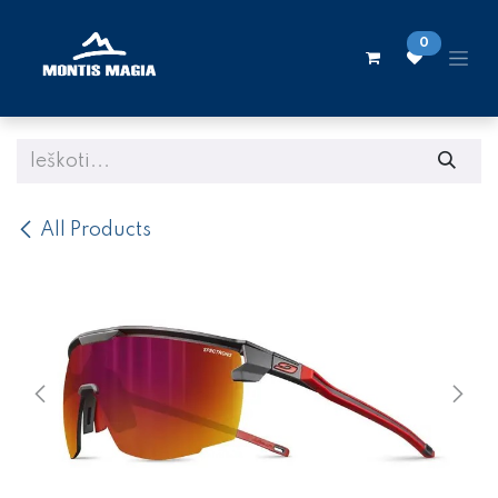
Skip to Content
0
All Products