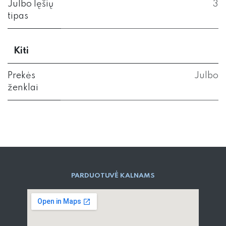
Julbo lęšių
3
tipas
Kiti
Prekės
Julbo
ženklai
PARD​UOTUVĖ​ KALNAMS