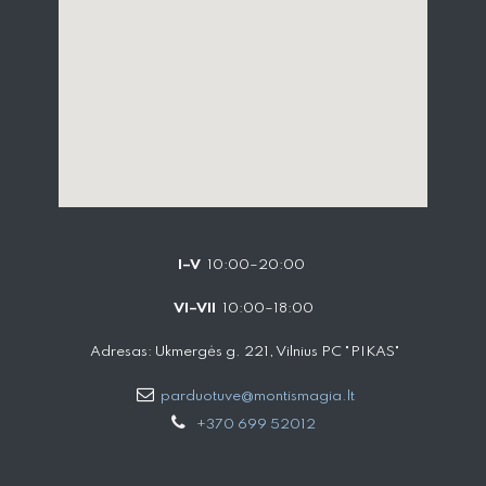
I–V
10:00–20:00
VI–VII
10:00–18:00
Adresas: Ukmergės g. 221, Vilnius PC "PIKAS"
parduotuve@montismagia.lt
+370 699 52012