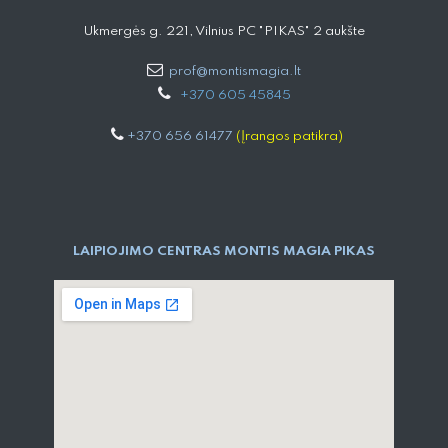
Ukmergės g. 221, Vilnius PC "PIKAS" 2 aukšte
prof@montismagia.lt
+
370 605 4584​5
+370 656 61477
(Įrangos patikra)
LAIPIOJIMO CENTRAS MONTIS MAGIA PIKAS