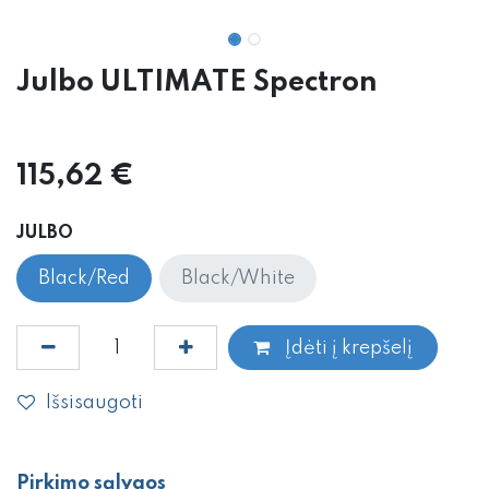
Julbo ULTIMATE Spectron
115,62
€
JULBO
Black/Red
Black/White
Įdėti į krepšelį
Išsisaugoti
Pirkimo sąlygos