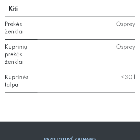
Kiti
Prekės
Osprey
ženklai
Kuprinių
Osprey
prekės
ženklai
Kuprinės
<30 l
talpa
PARD​UOTUVĖ​ KALNAMS