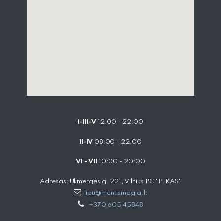
I-III-V
12:00 - 22:00
II-IV
08:00 - 22:00
VI - VII
10:00 - 20:00
Adresas: Ukmergės g. 221, Vilnius PC "PIKAS"
lipu@montismagia.lt
+370 605 45848