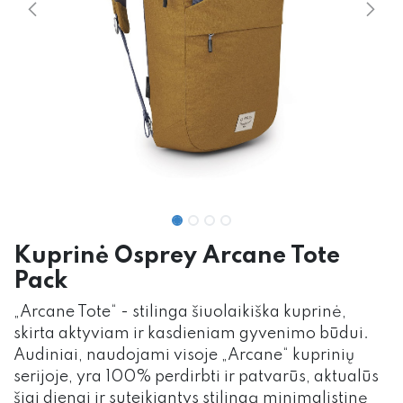
Kuprinė Osprey Arcane Tote
Pack
„Arcane Tote“ - stilinga šiuolaikiška kuprinė,
skirta aktyviam ir kasdieniam gyvenimo būdui.
Audiniai, naudojami visoje „Arcane“ kuprinių
serijoje, yra 100% perdirbti ir patvarūs, aktualūs
šiai dienai ir suteikiantys stilingą minimalistinę