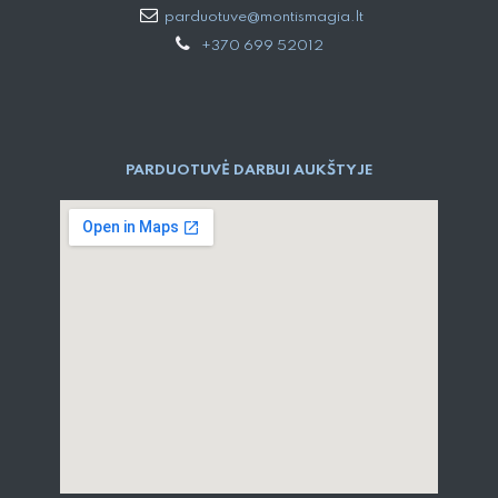
parduotuve@montismagia.lt
+370 699 52012
PARDUOTUVĖ DARBUI AUKŠTYJE