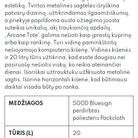
estetiką. Tvirtos metalinės sagtelės išryškina
patvarų dizainą, užtikrindamas ilgaamžiškumą,
o priekyje papildoma austa užsegimo juosta
suteikia unikalią, akį traukiančią apdailą.
„Arcane Tote“ galima nešioti kaip įprastą kuprinę
arba kaip rankinę. Turi vidinę paminkštintą
nešiojamojo kompiuterio kišenę. Vidinės kišenės
ir 20 litrų tūris užtikrina, kad esate daugiau nei
pasiruošę nešiotis viską, ko reikia ateinančiai
dienai. Išoriškai užtrauktuku užfiksuota metalinė
sagtis. Išorinė horizontali kišenė, kad būtiniausi
daiktai visada būtų po ranka.
MEDŽIAGOS
500D Bluesign
perdirbtas
poliesteris Packcloth
TŪRIS (L)
20