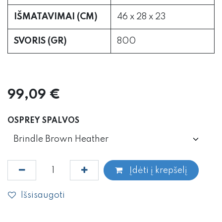
IŠMATAVIMAI (CM)
46 x 28 x 23
SVORIS (GR)
800
99,09
€
OSPREY SPALVOS
Įdėti į krepšelį
Išsisaugoti