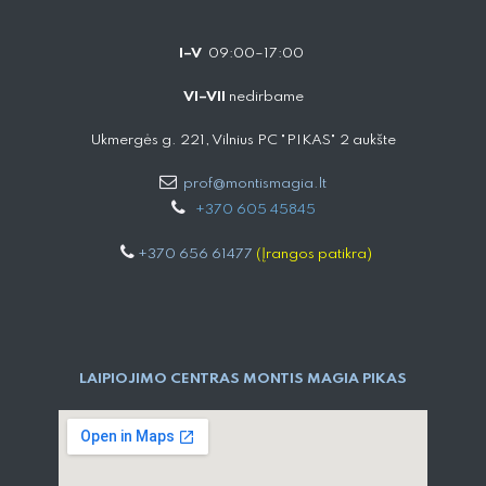
I–V
09:00–17:00
VI–VII
nedirbame
Ukmergės g. 221, Vilnius PC "PIKAS" 2 aukšte
prof@montismagia.lt
+
370 605 4584​5
+370 656 61477
(Įrangos patikra)
LAIPIOJIMO CENTRAS MONTIS MAGIA PIKAS