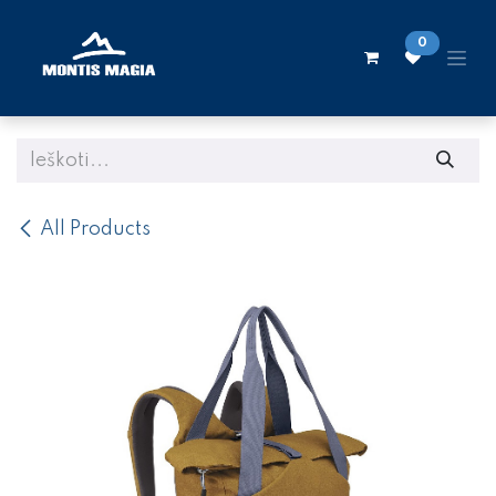
Skip to Content
0
All Products