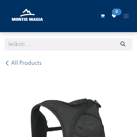
Skip to Content
0
All Products