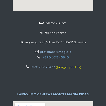
I–V
09:00–17:00
VI–VII
nedirbame
Ukmergės g. 221, Vilnius PC "PIKAS" 2 aukšte
prof@montismagia.lt
+
370 605 4584​5
+370 656 61477
(Įrangos patikra)
LAIPIOJIMO CENTRAS MONTIS MAGIA PIKAS