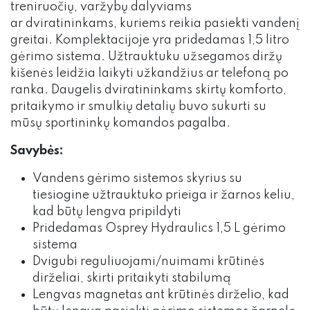
treniruočių, varžybų dalyviams
ar dviratininkams, kuriems reikia pasiekti vandenį
greitai. Komplektacijoje yra pridedamas 1,5 litro
gėrimo sistema. Užtrauktuku užsegamos diržų
kišenės leidžia laikyti užkandžius ar telefoną po
ranka. Daugelis dviratininkams skirtų komforto,
pritaikymo ir smulkių detalių buvo sukurti su
mūsų sportininkų komandos pagalba.
Savybės:
Vandens gėrimo sistemos skyrius su
tiesiogine užtrauktuko prieiga ir žarnos keliu,
kad būtų lengva pripildyti
Pridedamas Osprey Hydraulics 1,5 L gėrimo
sistema
Dvigubi reguliuojami/nuimami krūtinės
dirželiai, skirti pritaikyti stabilumą
Lengvas magnetas ant krūtinės dirželio, kad