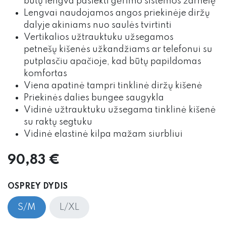
būtų lengva pasiekti gėrimo sistemos žarnelę
Lengvai naudojamos angos priekinėje diržų
dalyje akiniams nuo saulės tvirtinti
Vertikalios užtrauktuku užsegamos
petnešų kišenės užkandžiams ar telefonui su
putplasčiu apačioje, kad būtų papildomas
komfortas
Viena apatinė tampri tinklinė diržų kišenė
Priekinės dalies bungee saugykla
Vidinė užtrauktuku užsegama tinklinė kišenė
su raktų segtuku
Vidinė elastinė kilpa mažam siurbliui
90,83
€
OSPREY DYDIS
S/M
L/XL