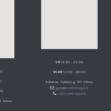
I-V
14:30 - 22:00
00
VI-VII
12:00 - 20:00
0
Adresas: Vytenio g. 50, Vilnius
gym@montismagia.lt
00
+370 699 45093
 Vilnius