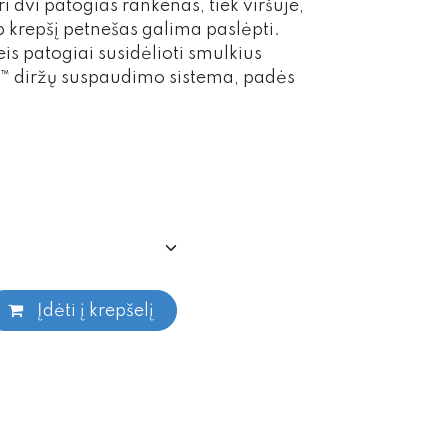
i dvi patogias rankenas, tiek viršuje,
p krepšį petnešas galima paslėpti.
eis patogiai susidėlioti smulkius
t™ diržų suspaudimo sistema, padės
Įdėti į krepšelį