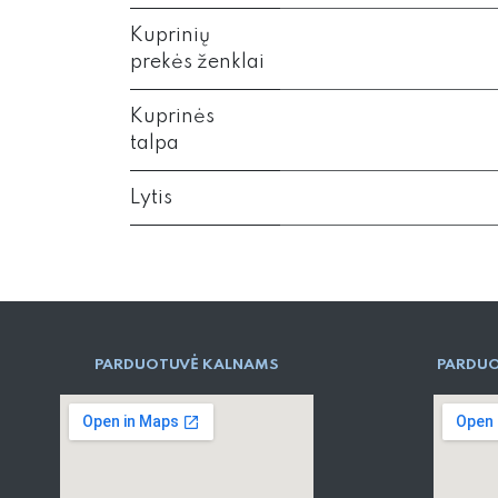
Kuprinių
prekės ženklai
Kuprinės
talpa
Lytis
PARD​UOTUVĖ​ KALNAMS
PARDUO