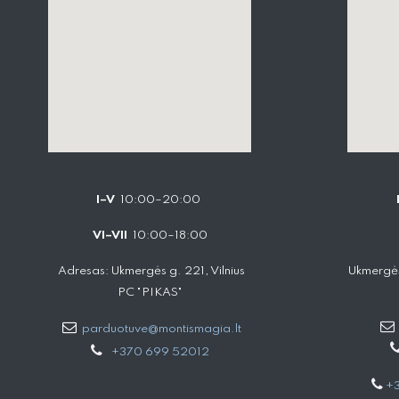
I–V
10:00–20:00
VI–VII
10:00–18:00
Adresas: Ukmergės g. 221, Vilnius
Ukmergės
PC "PIKAS"
parduotuve@montismagia.lt
+370 699 52012
+3