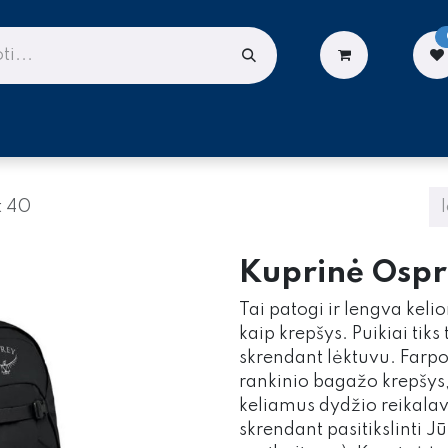
LIONĖMS
DARBUI AUKŠTYJE
PASLAUGOS
t 40
Kuprinė Ospr
Tai patogi ir lengva keli
kaip krepšys. Puikiai tiks
skrendant lėktuvu. Farpo
rankinio bagažo krepšys,
keliamus dydžio reikala
skrendant pasitikslinti J