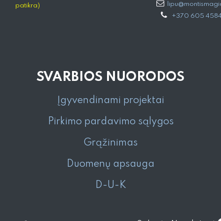
lipu@montismagia
patikra)
+370 605 458
SVARBIOS NUORODOS
Įgyvendinami projektai
Pirkimo pardavimo sąlygos
Grąžinimas
Duomenų apsauga
D-U-K