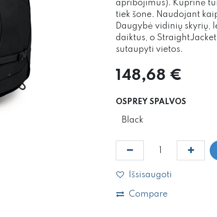
apribojimus). Kuprinė tur
tiek šone. Naudojant kai
Daugybė vidinių skyrių, l
daiktus, o StraightJacke
sutaupyti vietos.
148,68
€
OSPREY SPALVOS
Išsisaugoti
Compare