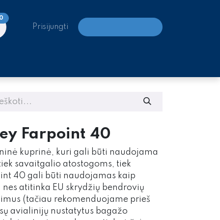
0
Prisijungti
LAIPIOJIMO CENTRAI
ey Farpoint 40
oninė kuprinė, kuri gali būti naudojama
 tiek savaitgalio atostogoms, tiek
int 40 gali būti naudojamas kaip
 nes atitinka EU skrydžių bendrovių
vimus (tačiau rekomenduojame prieš
ūsų avialinijų nustatytus bagažo