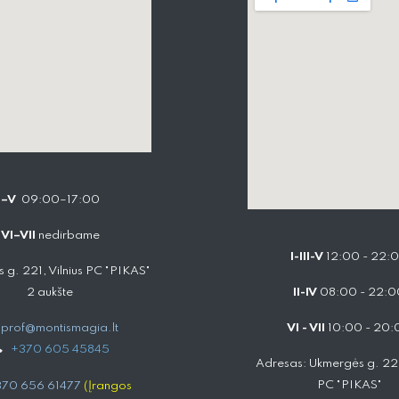
I–V
09:00–17:00
VI–VII
nedirbame
I-III-V
12:00 - 22:
 g. 221, Vilnius PC "PIKAS"
2 aukšte
II-IV
08:00 - 22:0
prof@montismagia.lt
VI - VII
10:00 - 20:
+
370 605 4584​5
Adresas: Ukmergės g. 221,
PC "PIKAS"
70 656 61477
(Įrangos