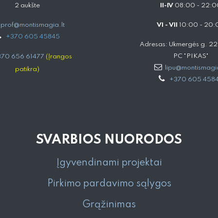
2 aukšte
II-IV
08:00 - 22:0
prof@montismagia.lt
VI - VII
10:00 - 20:
+
370 605 4584​5
Adresas: Ukmergės g. 221,
PC "PIKAS"
70 656 61477
(Įrangos
lipu@montismagia
patikra)
+370 605 458
SVARBIOS NUORODOS
Įgyvendinami projektai
Pirkimo pardavimo sąlygos
Grąžinimas