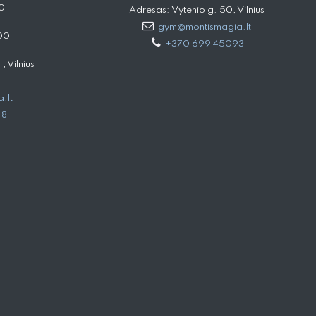
0
Adresas: Vytenio g. 50, Vilnius
gym@montismagia.lt
00
+370 699 45093
 Vilnius
.lt
48