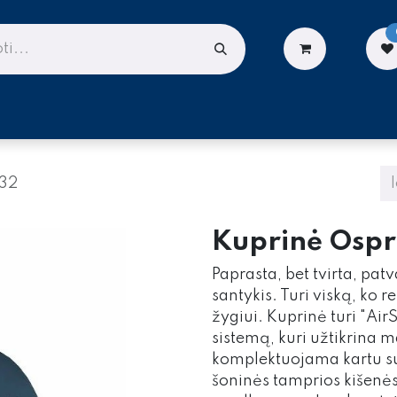
LIONĖMS
DARBUI AUKŠTYJE
PASLAUGOS
 32
Kuprinė Ospre
Paprasta, bet tvirta, pat
santykis. Turi viską, ko r
žygiui. Kuprinė turi "Ai
sistemą, kuri užtikrina 
komplektuojama kartu su 
šoninės tamprios kišenės,