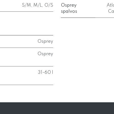
S/M
,
M/L
,
O/S
Osprey
Atl
spalvos
Ca
Osprey
Osprey
31-60 l