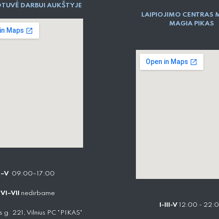
TUVĖ DARBUI AUKŠTYJE
LAIPIOJIMO CENTRAS 
MAGIA PIKAS
I–V
09:00–17:00
VI–VII
nedirbame
I-III-V
12:00 - 22:
 g. 221, Vilnius PC "PIKAS"