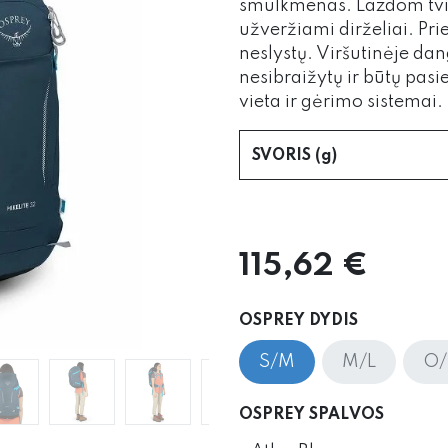
smulkmenas. Lazdom tvirti
užveržiami dirželiai. Pri
neslystų. Viršutinėje dan
nesibraižytų ir būtų pasi
vieta ir gėrimo sistemai.
SVORIS (g)
115,62
€
OSPREY DYDIS
S/M
M/L
O/
OSPREY SPALVOS