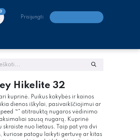
0
Prisijungti
LAIPIOJIMO CENTRAI
y Hikelite 32
vari kuprinė. Puikus kokybės ir kainos
eikia dienos iškylai, pasivaikščiojimui ar
rSpeed ™" atitrauktą nugaros vėdinimo
maksimaliai sausą nugarą. Kuprinė
skraiste nuo lietaus. Taip pat yra dvi
 kuriose patogu laikyti gertuvę ar kitas