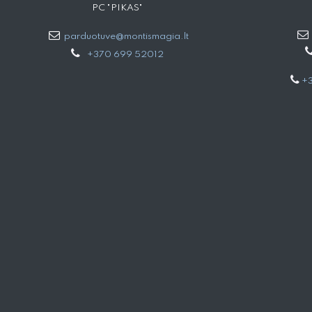
PC "PIKAS"
parduotuve@montismagia.lt
+370 699 52012
+3