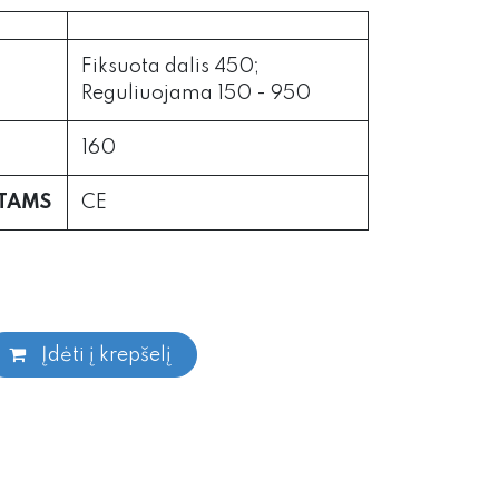
Fiksuota dalis 450;
Reguliuojama 150 - 950
160
RTAMS
CE
Įdėti į krepšelį