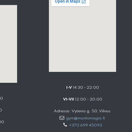
I-V
14:30 - 22:00
00
VI-VII
12:00 - 20:00
0
Adresas: Vytenio g. 50, Vilnius
gym@montismagia.lt
00
+370 699 45093