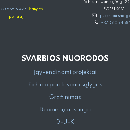
Adresas: Ukmergės g. 221,
PC "PIKAS"
70 656 61477
(Įrangos
lipu@montismagia
patikra)
+370 605 458
SVARBIOS NUORODOS
Įgyvendinami projektai
Pirkimo pardavimo sąlygos
Grąžinimas
Duomenų apsauga
D-U-K