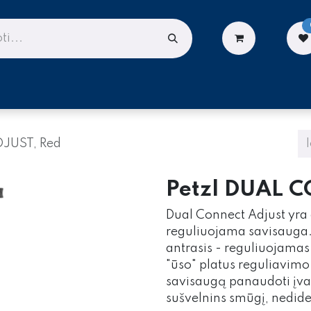
LIONĖMS
DARBUI AUKŠTYJE
PASLAUGOS
JUST, Red
Petzl DUAL 
Dual Connect Adjust yra d
reguliuojama savisauga. 
antrasis - reguliuojamas 
"ūso" platus reguliavimo 
savisaugą panaudoti įvai
sušvelnins smūgį, nedide