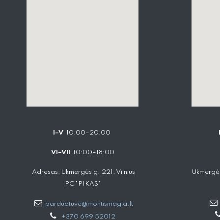
I–V
10:00–20:00
VI–VII
10:00–18:00
Adresas: Ukmergės g. 221, Vilnius
Ukmergės
PC "PIKAS"
parduotuve@montismagia.lt
+370 699 52012