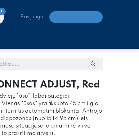
0
Prisijungti
LAIPIOJIMO CENTRAI
CONNECT ADJUST, Red
viejų "ūsų", labai patogiai
Vienas "ūsas" yra fiksuoto 45 cm ilgio,
ir turintis automatinį blokantą. Antrojo
diapozonas (nuo 15 iki 95 cm) leis
riose situacijose, o dinaminė virvė
lio prakritimo atveju.