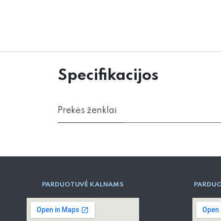
Specifikacijos
Prekės ženklai
PARD​UOTUVĖ​ KALNAMS
PARDUO