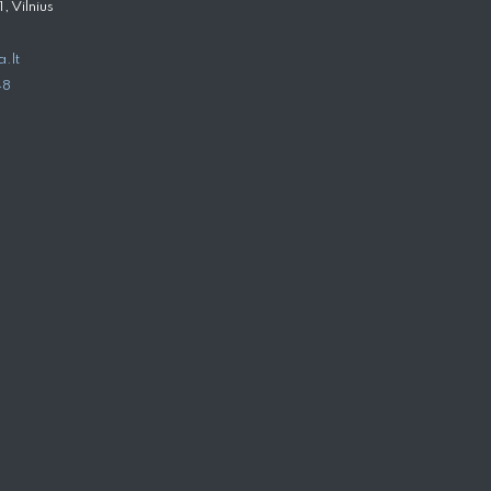
 Vilnius
.lt
48