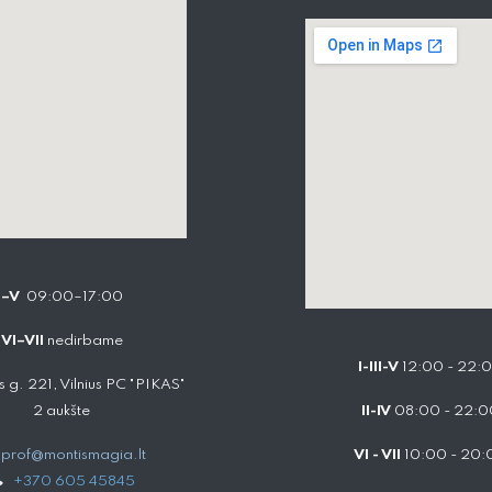
I–V
09:00–17:00
VI–VII
nedirbame
I-III-V
12:00 - 22:
 g. 221, Vilnius PC "PIKAS"
2 aukšte
II-IV
08:00 - 22:0
prof@montismagia.lt
VI - VII
10:00 - 20:
+
370 605 4584​5