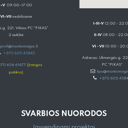
I–V
09:00–17:00
VI–VII
nedirbame
I-III-V
12:00 - 22:
 g. 221, Vilnius PC "PIKAS"
2 aukšte
II-IV
08:00 - 22:0
prof@montismagia.lt
VI - VII
10:00 - 20:
+
370 605 4584​5
Adresas: Ukmergės g. 221,
PC "PIKAS"
70 656 61477
(Įrangos
lipu@montismagia
patikra)
+370 605 458
SVARBIOS NUORODOS
Įgyvendinami projektai