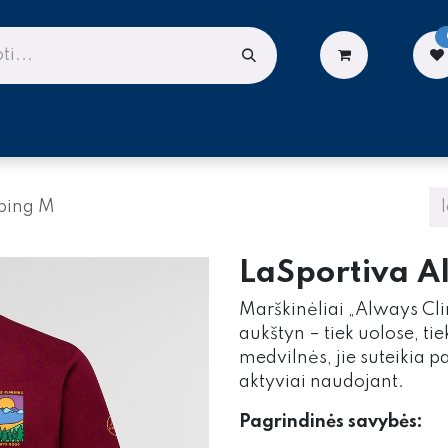
LIONĖMS
DARBUI AUKŠTYJE
PASLAUGOS
bing M
LaSportiva A
Marškinėliai „Always Cli
aukštyn – tiek uolose, ti
medvilnės, jie suteikia p
aktyviai naudojant.
Pagrindinės savybės: