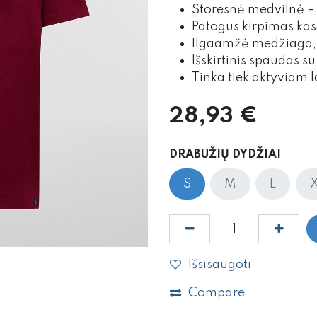
Storesnė medvilnė –
Patogus kirpimas ka
Ilgaamžė medžiaga, 
Išskirtinis spaudas s
Tinka tiek aktyviam la
28,93
€
DRABUŽIŲ DYDŽIAI
S
M
L
Išsisaugoti
Compare