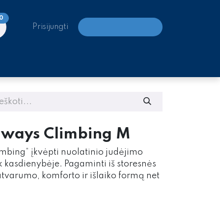
0
Prisijungti
LAIPIOJIMO CENTRAI
lways Climbing M
mbing“ įkvėpti nuolatinio judėjimo
ek kasdienybėje. Pagaminti iš storesnės
atvarumo, komforto ir išlaiko formą net