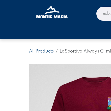
Skip to Content
PARDUOTUVĖ KALNAMS IR KE
All Products
LaSportiva Always Clim