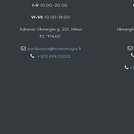
I–V
10:00–20:00
VI–VII
10:00–18:00
Adresas: Ukmergės g. 221, Vilnius
Ukmergės
PC "PIKAS"
parduotuve@montismagia.lt
+370 699 52012
+3