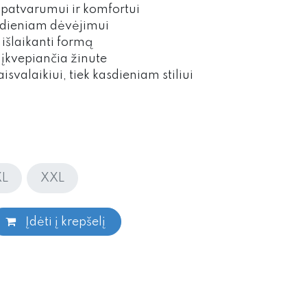
 patvarumui ir komfortui
sdieniam dėvėjimui
išlaikanti formą
u įkvepiančia žinute
isvalaikiui, tiek kasdieniam stiliui
XL
XXL
Įdėti į krepšelį