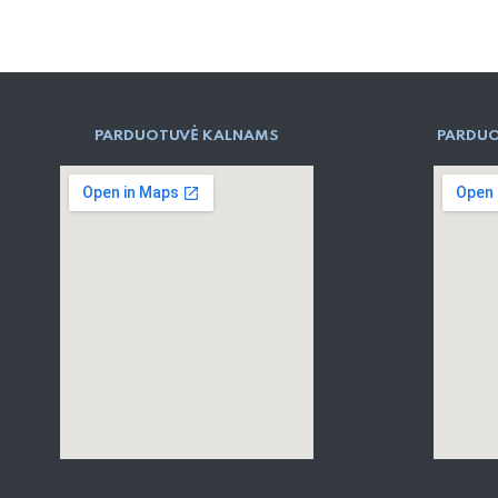
PARD​UOTUVĖ​ KALNAMS
PARDUO