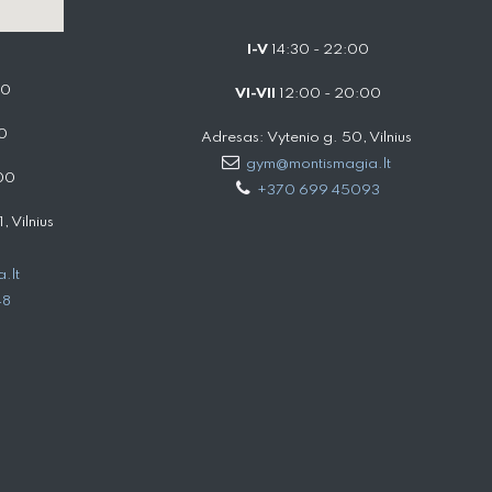
I-V
14:30 - 22:00
00
VI-VII
12:00 - 20:00
0
Adresas: Vytenio g. 50, Vilnius
gym@montismagia.lt
00
+370 699 45093
 Vilnius
.lt
48