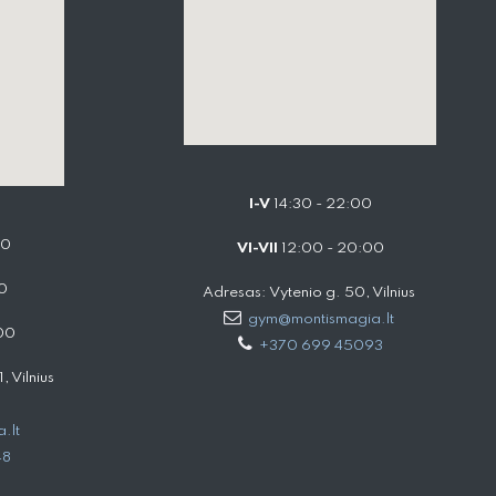
I-V
14:30 - 22:00
00
VI-VII
12:00 - 20:00
0
Adresas: Vytenio g. 50, Vilnius
gym@montismagia.lt
00
+370 699 45093
 Vilnius
.lt
48