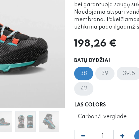
bei garantuoja saugų suki
Naudojama atspari van
membrana. Pakeičiamas p
užtikrina pado ilgaamži
198,26
€
BATŲ DYDŽIAI
38
39
39.5
42
LAS COLORS