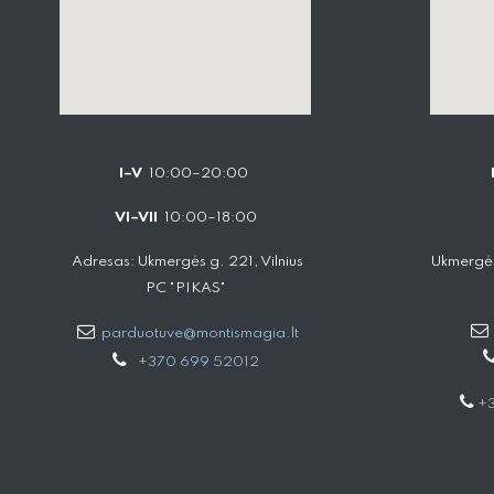
I–V
10:00–20:00
VI–VII
10:00–18:00
Adresas: Ukmergės g. 221, Vilnius
Ukmergės
PC "PIKAS"
parduotuve@montismagia.lt
+370 699 52012
+3