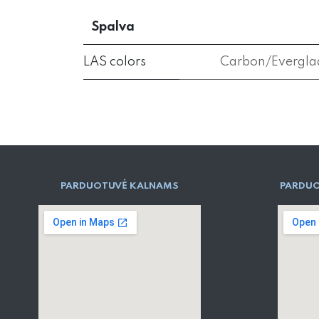
Spalva
LAS colors
Carbon/Evergla
PARD​UOTUVĖ​ KALNAMS
PARDUO