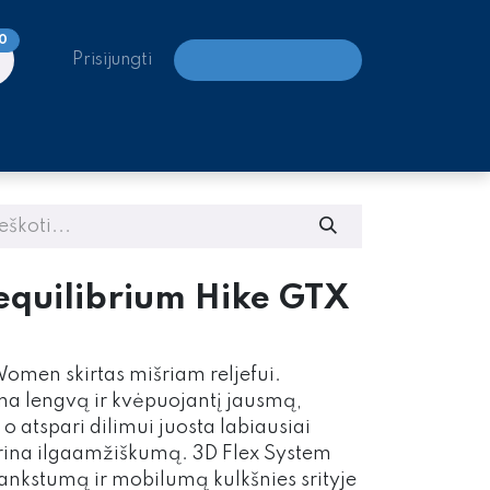
0
Prisijungti
LAIPIOJIMO CENTRAI
equilibrium Hike GTX
omen skirtas mišriam reljefui.
rina lengvą ir kvėpuojantį jausmą,
 atspari dilimui juosta labiausiai
krina ilgaamžiškumą. 3D Flex System
lankstumą ir mobilumą kulkšnies srityje