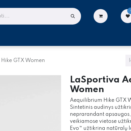
LIONĖMS
DARBUI AUKŠTYJE
PASLAUGOS
um Hike GTX Women
LaSportiva A
Women
Aequilibrium Hike GTX W
Sintetinis audinys užtik
neprarandant apsaugos, o
veikiamose vietose užti
Evo™ užtikrina natūralų 