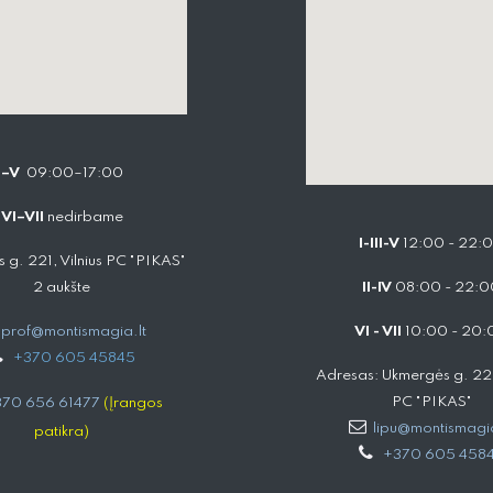
I–V
09:00–17:00
VI–VII
nedirbame
I-III-V
12:00 - 22:
 g. 221, Vilnius PC "PIKAS"
2 aukšte
II-IV
08:00 - 22:0
prof@montismagia.lt
VI - VII
10:00 - 20:
+
370 605 4584​5
Adresas: Ukmergės g. 221,
PC "PIKAS"
70 656 61477
(Įrangos
lipu@montismagia
patikra)
+370 605 458