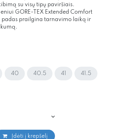
bimą su visų tipų paviršiais.
deniui GORE-TEX Extended Comfort
adas prailgina tarnavimo laiką ir
škumą.​
40
40.5
41
41.5
Įdėti į krepšelį