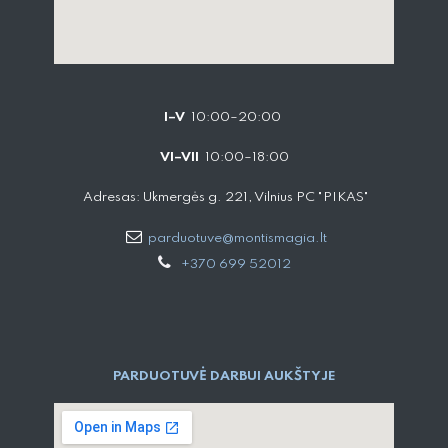
I–V
10:00–20:00
VI–VII
10:00–18:00
Adresas: Ukmergės g. 221, Vilnius PC "PIKAS"
parduotuve@montismagia.lt
+370 699 52012
PARDUOTUVĖ DARBUI AUKŠTYJE