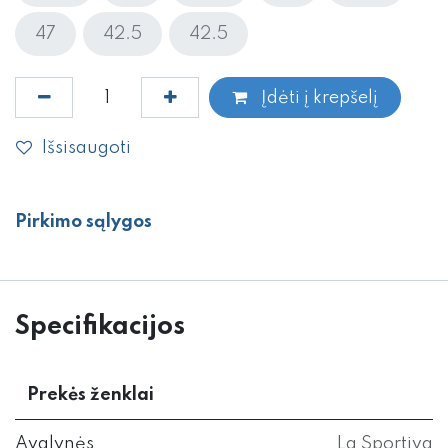
47
42.5
42.5
Įdėti į krepšelį
Išsisaugoti
Pirkimo sąlygos
Specifikacijos
Prekės ženklai
Avalynės
La Sportiva