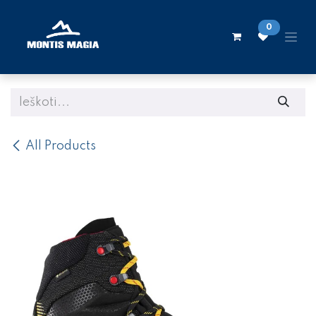
Skip to Content
0
All Products