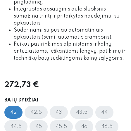
prigludimą;
Integruotas apsauginis aulo sluoksnis
sumažina trintį ir pritaikytas naudojimui su
apkaustais;
Suderinami su pusiau automatiniais
apkaustais (semi-automatic crampons);
Puikus pasirinkimas alpinistams ir kalnų
entuziastams, ieškantiems lengvų, patikimų ir
techniškų batų sudėtingoms kalnų sąlygoms.
272,73
€
BATŲ DYDŽIAI
42
42.5
43
43.5
44
44.5
45
45.5
46
46.5