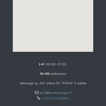
I–V
09:00–17:00
VI–VII
nedirbame
Ukmergės g. 221, Vilnius PC "PIKAS" 2 aukšte
prof@montismagia.lt
+
370 605 4584​5