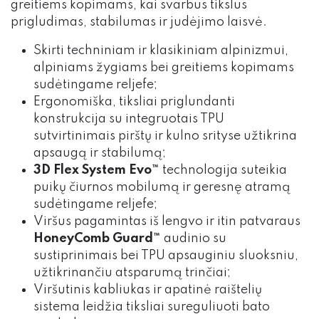
greitiems kopimams, kai svarbus tikslus
prigludimas, stabilumas ir judėjimo laisvė.
Skirti techniniam ir klasikiniam alpinizmui,
alpiniams žygiams bei greitiems kopimams
sudėtingame reljefe;
Ergonomiška, tiksliai priglundanti
konstrukcija su integruotais TPU
sutvirtinimais pirštų ir kulno srityse užtikrina
apsaugą ir stabilumą;
3D Flex System Evo™
technologija suteikia
puikų čiurnos mobilumą ir geresnę atramą
sudėtingame reljefe;
Viršus pagamintas iš lengvo ir itin patvaraus
HoneyComb Guard™
audinio su
sustiprinimais bei TPU apsauginiu sluoksniu,
užtikrinančiu atsparumą trinčiai;
Viršutinis kabliukas ir apatinė raištelių
sistema leidžia tiksliai sureguliuoti bato