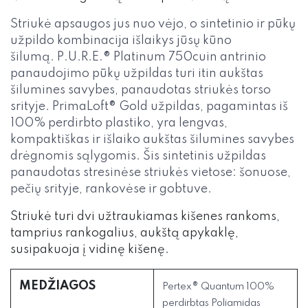
Striukė apsaugos jus nuo vėjo, o sintetinio ir pūkų
užpildo kombinacija išlaikys jūsų kūno
šilumą. P.U.R.E.® Platinum 750cuin antrinio
panaudojimo pūkų užpildas turi itin aukštas
šilumines savybes, panaudotas striukės torso
srityje. PrimaLoft® Gold užpildas, pagamintas iš
100% perdirbto plastiko, yra lengvas,
kompaktiškas ir išlaiko aukštas šilumines savybes
drėgnomis sąlygomis. Šis sintetinis užpildas
panaudotas stresinėse striukės vietose: šonuose,
pečių srityje, rankovėse ir gobtuve.
Striukė turi dvi užtraukiamas kišenes rankoms,
tamprius rankogalius, aukštą apykaklę,
susipakuoja į vidinę kišenę.
MEDŽIAGOS
Pertex® Quantum 100%
perdirbtas Poliamidas