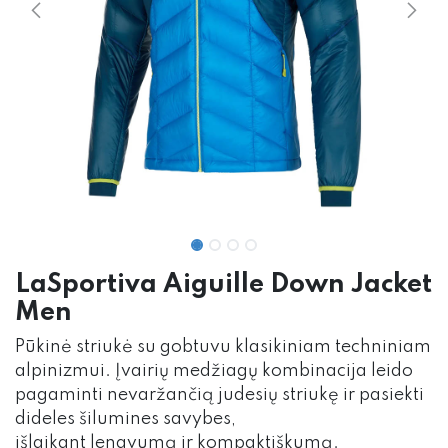
LaSportiva Aiguille Down Jacket
Men
Pūkinė striukė su gobtuvu klasikiniam techniniam
alpinizmui. Įvairių medžiagų kombinacija leido
pagaminti nevaržančią judesių striukę ir pasiekti
dideles šilumines savybes,
išlaikant lengvumą ir kompaktiškumą.