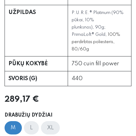
UŽPILDAS
P.U.R.E.® Platinum (
90%
pūkai, 10%
plunksnos), 90g;
PrimaLoft® Gold,
100%
perdirbtas poliesteris,
80/60g
PŪKŲ KOKYBĖ
750 cuin fill power
SVORIS (G)
440
289,17
€
DRABUŽIŲ DYDŽIAI
M
L
XL