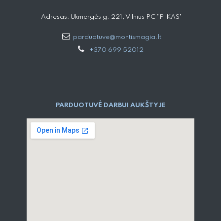
Adresas: Ukmergės g. 221, Vilnius PC "PIKAS"
parduotuve@montismagia.lt
+370 699 52012
PARDUOTUVĖ DARBUI AUKŠTYJE