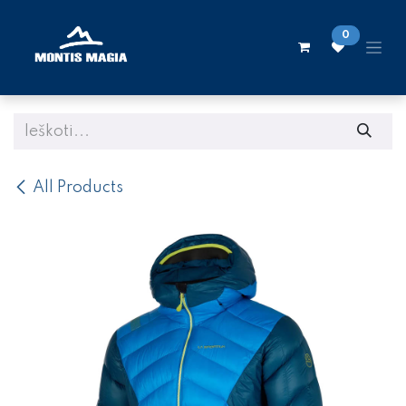
Skip to Content
0
All Products