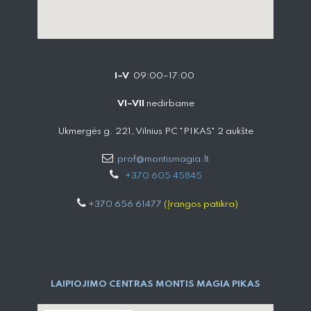
I–V
09:00–17:00
VI–VII
nedirbame
Ukmergės g. 221, Vilnius PC "PIKAS" 2 aukšte
prof@montismagia.lt
+
370 605 4584​5
+370 656 61477
(Įrangos patikra)
LAIPIOJIMO CENTRAS MONTIS MAGIA PIKAS