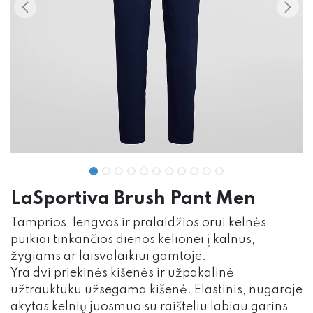
LaSportiva Brush Pant Men
Tamprios, lengvos ir pralaidžios orui kelnės
puikiai tinkančios dienos kelionei į kalnus,
žygiams ar laisvalaikiui gamtoje.
Yra dvi priekinės kišenės ir užpakalinė
užtrauktuku užsegama kišenė. Elastinis, nugaroje
akytas kelnių juosmuo su raišteliu labiau garins