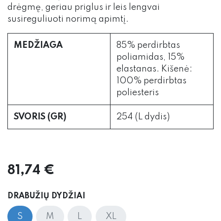
drėgmę, geriau priglus ir leis lengvai
susireguliuoti norimą apimtį.
MEDŽIAGA
85% perdirbtas
poliamidas, 15%
elastanas. Kišenė:
100% perdirbtas
poliesteris
SVORIS (GR)
254 (L dydis)
81,74
€
DRABUŽIŲ DYDŽIAI
S
M
L
XL