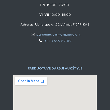
I–V
10:00–20:00
VI–VII
10:00–18:00
Adresas: Ukmergės g. 221, Vilnius PC "PIKAS"
parduotuve@montismagia.lt
+370 699 52012
PARDUOTUVĖ DARBUI AUKŠTYJE