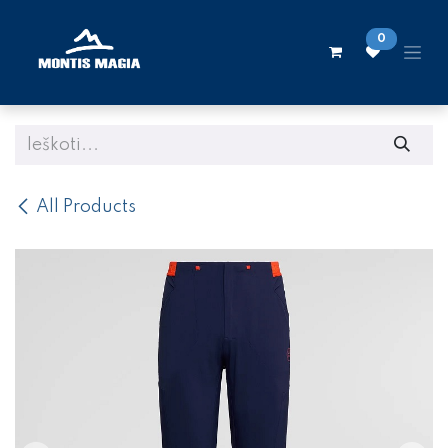
Skip to Content
0
All Products