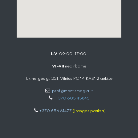
I–V
09:00–17:00
VI–VII
nedirbame
Ukmergės g. 221, Vilnius PC "PIKAS" 2 aukšte
prof@montismagia.lt
+
370 605 4584​5
+370 656 61477
(Įrangos patikra)