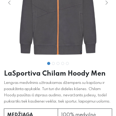
​​​​LaSportiva Chilam Hoody Men
Lengvas medvilninis užtraukiamas džemperis su kapišonu ir
paaukštinta apykakle. Turi turi dvi dideles kišenes. Chilam
Hoody pasiūtas iš stipraus audinio, nevaržantis judesių, todėl
puikiai tiks tiek kasdienei veiklai, tiek sportui, laipiojimui uolomis.
MEDŽIAGA
100% medvilnė