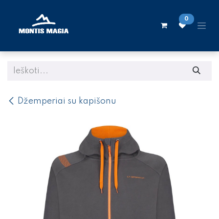
Skip to Content
0
Džemperiai su kapišonu