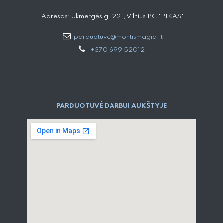
Adresas: Ukmergės g. 221, Vilnius PC "PIKAS"
parduotuve@montismagia.lt
+370 699 52012
PARDUOTUVĖ DARBUI AUKŠTYJE