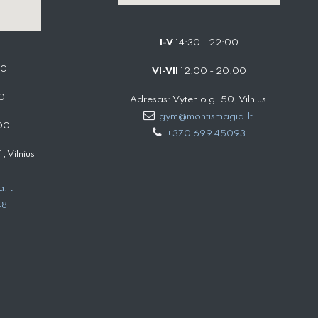
I-V
14:30 - 22:00
00
VI-VII
12:00 - 20:00
0
Adresas: Vytenio g. 50, Vilnius
gym@montismagia.lt
00
+370 699 45093
 Vilnius
.lt
48