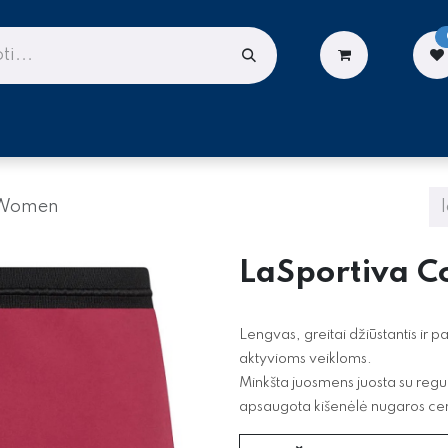
LIONĖMS
DARBUI AUKŠTYJE
PASLAUGOS
t Women
LaSportiva C
Lengvas, greitai džiūstantis ir pa
aktyvioms veikloms.
Minkšta juosmens juosta su regul
apsaugota kišenėlė nugaros ce