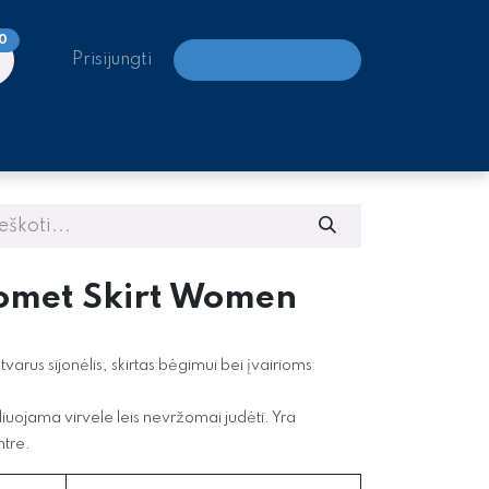
0
Prisijungti
LAIPIOJIMO CENTRAI
omet Skirt Women
tvarus sijonėlis, skirtas bėgimui bei įvairioms
iuojama virvele leis nevržomai judėti. Yra
ntre.