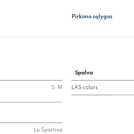
Pirkimo sąlygos
Spalva
S
,
M
LAS colors
La Sportiva