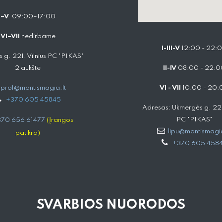
I–V
09:00–17:00
VI–VII
nedirbame
I-III-V
12:00 - 22:
 g. 221, Vilnius PC "PIKAS"
2 aukšte
II-IV
08:00 - 22:0
prof@montismagia.lt
VI - VII
10:00 - 20:
+
370 605 4584​5
Adresas: Ukmergės g. 221,
PC "PIKAS"
70 656 61477
(Įrangos
lipu@montismagia
patikra)
+370 605 458
SVARBIOS NUORODOS