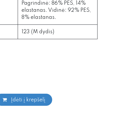
Pagrindinė: 86% PES, 14%
elastanas. Vidinė: 92% PES,
8% elastanas.
123 (M dydis)
Įdėti į krepšelį