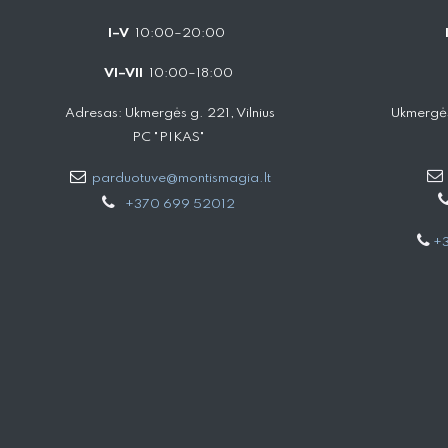
I–V
10:00–20:00
VI–VII
10:00–18:00
Adresas: Ukmergės g. 221, Vilnius
Ukmergės
PC "PIKAS"
parduotuve@montismagia.lt
+370 699 52012
+3