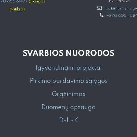
PC "PIKAS"
70 656 61477
(Įrangos
lipu@montismagia
patikra)
+370 605 458
SVARBIOS NUORODOS
Įgyvendinami projektai
Pirkimo pardavimo sąlygos
Grąžinimas
Duomenų apsauga
D-U-K