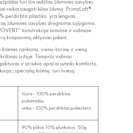
pildas turi itin aukštas šilumines savybes,
iai reikia saugoti kūno šilumą. PrimaLoft®
% perdirbto plastiko, yra lengvas,
štas šilumines savybes drėgnomis sąlygomis.
OVENT™ konstrukcija šonuose ir vidinėse
gerą kvėpavimą aktyviau judant.
s kišenes rankoms, vieną išorinę ir vieną
krūtinės srityje. Tamprūs vidiniai
gobtuvas ir striukės apačia suteiks komforto.
oja į specialią kišenę, turi šviesą
Išorė - 100% perdirbtas
poliamidas;
vidus - 100% perdirbtas poliesteris
90% pūkai, 10% plunksnos, 50g;