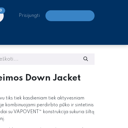
0
Prisijungti
LAIPIOJIMO CENTRAI
eimos Down Jacket
uvu tiks tiek kasdieniam tiek aktyvesniam
ėje kombinuojami perdirbto pūko ir sintetinis
dai su VAPOVENT™ konstrukcija sukuria šiltą
nį.