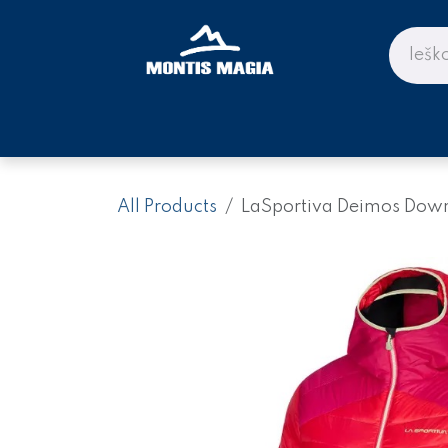
Skip to Content
PARDUOTUVĖ KALNAMS IR KE
All Products
LaSportiva Deimos Dow