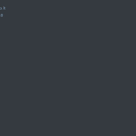
.lt
48