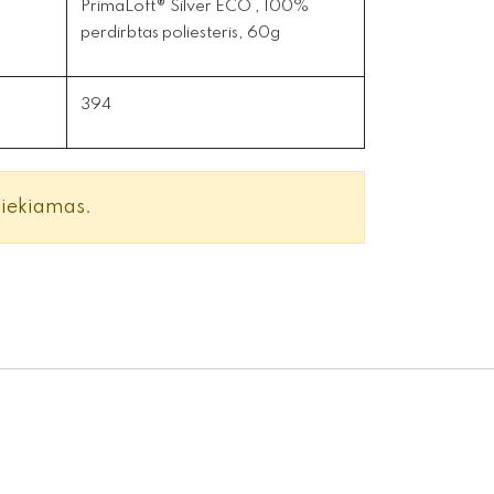
PrimaLoft® Silver ECO , 100%
perdirbtas poliesteris, 60g
394
siekiamas.