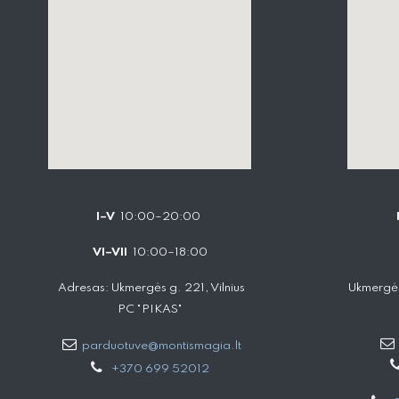
I–V
10:00–20:00
VI–VII
10:00–18:00
Adresas: Ukmergės g. 221, Vilnius
Ukmergės
PC "PIKAS"
parduotuve@montismagia.lt
+370 699 52012