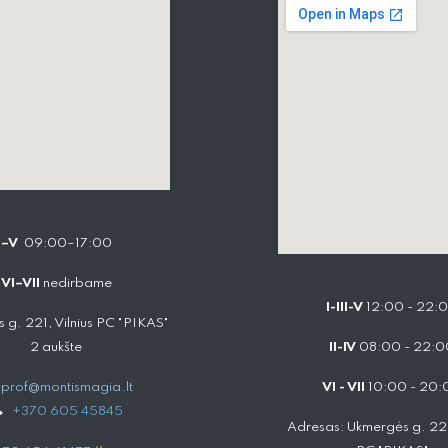
I–V
09:00–17:00
VI–VII
nedirbame
I-III-V
12:00 - 22:
 g. 221, Vilnius PC "PIKAS"
2 aukšte
II-IV
08:00 - 22:0
prof@montismagia.lt
VI - VII
10:00 - 20:
+
370 605 4584​5
Adresas: Ukmergės g. 221,