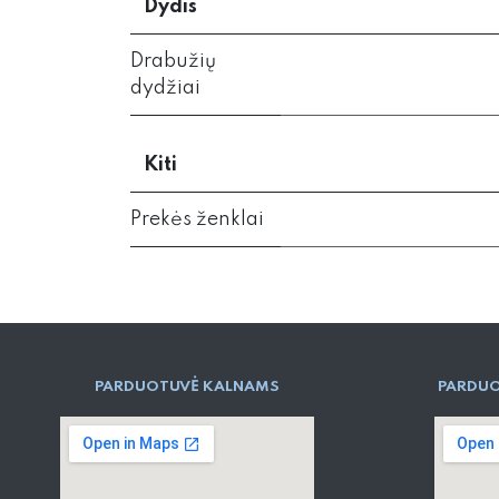
Dydis
Drabužių
dydžiai
Kiti
Prekės ženklai
PARD​UOTUVĖ​ KALNAMS
PARDUO