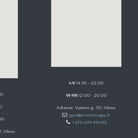
I-V
14:30 - 22:00
00
VI-VII
12:00 - 20:00
0
Adresas: Vytenio g. 50, Vilnius
gym@montismagia.lt
00
+370 699 45093
 Vilnius