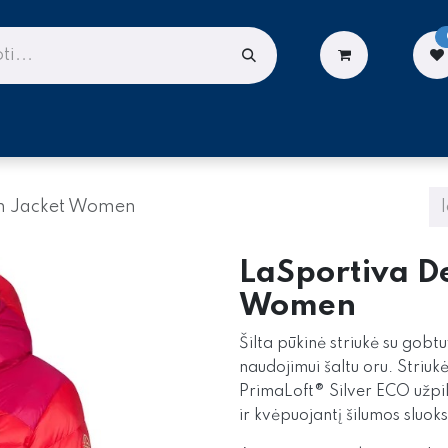
LIONĖMS
DARBUI AUKŠTYJE
PASLAUGOS
n Jacket Women
LaSportiva D
Women
Šilta pūkinė striukė su gobt
naudojimui šaltu oru. Striuk
PrimaLoft® Silver ECO užpil
ir kvėpuojantį šilumos sluoks