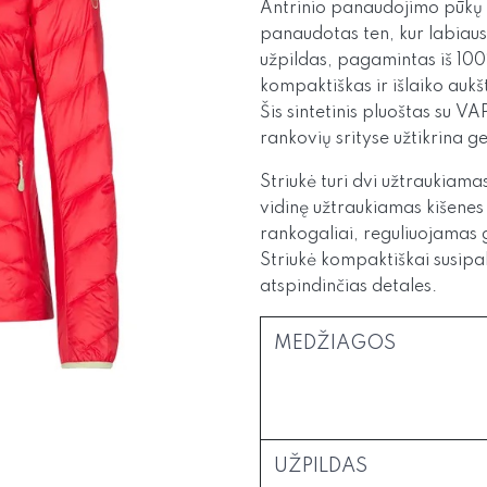
Antrinio panaudojimo pūkų už
panaudotas ten, kur labiaus
užpildas, pagamintas iš 100
kompaktiškas ir išlaiko auk
Šis sintetinis pluoštas su
VAP
rankovių srityse užtikrina 
Striukė turi dvi užtraukiama
vidinę užtraukiamas kišenes 
rankogaliai, reguliuojamas 
Striukė kompaktiškai susipaku
atspindinčias detales.
MEDŽIAGOS
UŽPILDAS