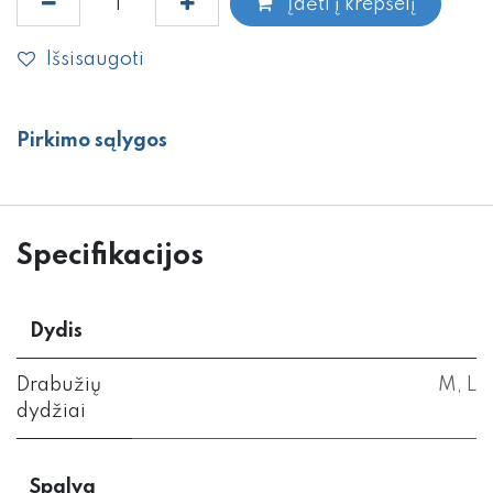
Įdėti į krepšelį
Išsisaugoti
Pirkimo sąlygos
Specifikacijos
Dydis
Drabužių
M
,
L
dydžiai
Spalva