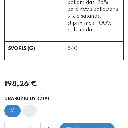
poliamidas; 25%
perdirbtas poliasteris,
9% elsatanas.
stiprinimas: 100%
poliamidas.
SVORIS (G)
540
198,26
€
DRABUŽIŲ DYDŽIAI
M
L