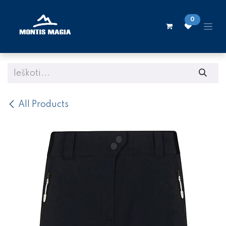
Skip to Content
0
All Products