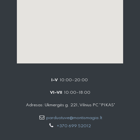
I–V
10:00–20:00
VI–VII
10:00–18:00
Adresas: Ukmergės g. 221, Vilnius PC "PIKAS"
parduotuve@montismagia.lt
+370 699 52012