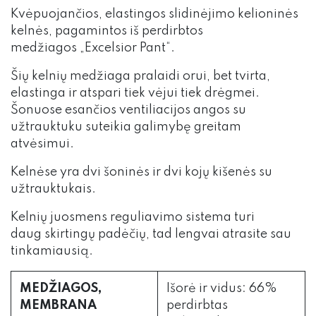
Kvėpuojančios, elastingos slidinėjimo kelioninės
kelnės, pagamintos iš perdirbtos
medžiagos „Excelsior Pant“.
Šių kelnių medžiaga pralaidi orui, bet tvirta,
elastinga ir atspari tiek vėjui tiek drėgmei.
Šonuose esančios ventiliacijos angos su
užtrauktuku suteikia galimybę greitam
atvėsimui.
Kelnėse yra dvi šoninės ir dvi kojų kišenės su
užtrauktukais.
Kelnių juosmens reguliavimo sistema turi
daug skirtingų padėčių, tad lengvai atrasite sau
tinkamiausią.
MEDŽIAGOS,
Išorė ir vidus: 66%
MEMBRANA
perdirbtas