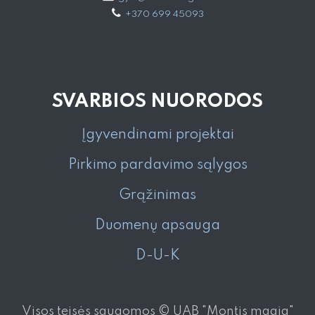
+370 699 45093
SVARBIOS NUORODOS
Įgyvendinami projektai
Pirkimo pardavimo sąlygos
Grąžinimas
Duomenų apsauga
D-U-K
Visos teisės saugomos © UAB "Montis magia"